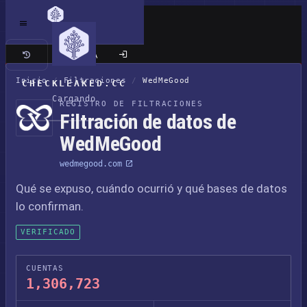
Sitio clásico
Inicio
/
Filtraciones
/
WedMeGood
CHECKLEAKED.CC
Cargando
REGISTRO DE FILTRACIONES
Filtración de datos de
WedMeGood
wedmegood.com
Qué se expuso, cuándo ocurrió y qué bases de datos
lo confirman.
VERIFICADO
CUENTAS
1,306,723