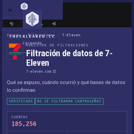
Sitio clásico
Inicio
/
Filtraciones
/
7-Eleven
CHECKLEAKED.CC
Cargando
REGISTRO DE FILTRACIONES
Filtración de datos de 7-
Eleven
7-eleven.com
Qué se expuso, cuándo ocurrió y qué bases de datos
lo confirman.
VERIFICADO
NO SE FILTRARON CONTRASEÑAS
CUENTAS
185,256