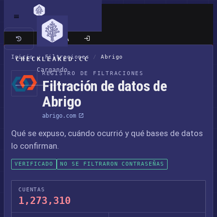
Sitio clásico
Inicio
/
Filtraciones
/
Abrigo
CHECKLEAKED.CC
Cargando
REGISTRO DE FILTRACIONES
Filtración de datos de
Abrigo
abrigo.com
Qué se expuso, cuándo ocurrió y qué bases de datos
lo confirman.
VERIFICADO
NO SE FILTRARON CONTRASEÑAS
CUENTAS
1,273,310