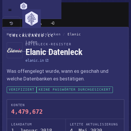
Klassische Seite
Heim
/
Sicherheitslücken
/
Elanic
CHECKLEAKED.CC
Laden
DATENLECK-REGISTER
Elanic Datenleck
elanic.in
Was offengelegt wurde, wann es geschah und
welche Datenbanken es bestätigen.
VERIFIZIERT
KEINE PASSWÖRTER DURCHGESICKERT
KONTEN
4,479,672
LEAKDATUM
LETZTE AKTUALISIERUNG
1. Januar 2018
4. Mai 2020