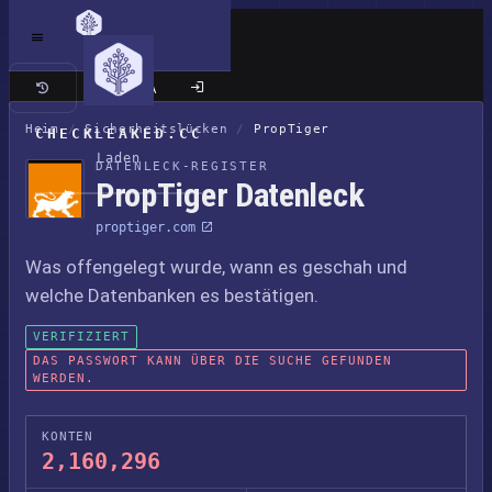
Klassische Seite
Heim
/
Sicherheitslücken
/
PropTiger
CHECKLEAKED.CC
Laden
DATENLECK-REGISTER
PropTiger Datenleck
proptiger.com
Was offengelegt wurde, wann es geschah und
welche Datenbanken es bestätigen.
VERIFIZIERT
DAS PASSWORT KANN ÜBER DIE SUCHE GEFUNDEN
WERDEN.
KONTEN
2,160,296