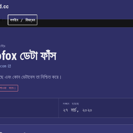
d.cc
লা
লগইন / নিবন্ধন
্ট্রি
fox ডেটা ফাঁস
com
েছে এবং কোন ডেটাবেস তা নিশ্চিত করে।
ে পাওয়া যাবে।
লঙ্ঘন হয়েছে
২৭ মার্চ, ২০২০