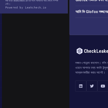
করা ছাড়া leakcheck.io-এর সাথে আমাদের আর কোনো সম্পর্ক
নেই।
Powered by Leakcheck.io
আমি কি Glofox লঙ্ঘনের দ
CheckLeak
লঙ্ঘন-গোয়েন্দা কনসোল। ফাঁস হও
ওয়েবে আপনার তথ্য কতটা উন্মুক
আক্রমণকারীরা করার আগেই।