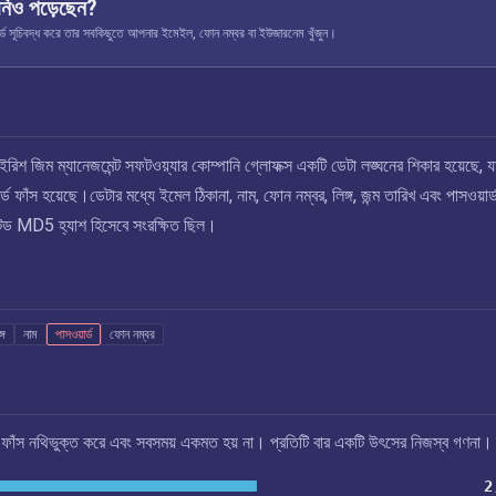
নিও পড়েছেন?
ূচিবদ্ধ করে তার সবকিছুতে আপনার ইমেইল, ফোন নম্বর বা ইউজারনেম খুঁজুন।
রিশ জিম ম্যানেজমেন্ট সফটওয়্যার কোম্পানি গ্লোফক্স একটি ডেটা লঙ্ঘনের শিকার হয়েছে, য
ড ফাঁস হয়েছে।ডেটার মধ্যে ইমেল ঠিকানা, নাম, ফোন নম্বর, লিঙ্গ, জন্ম তারিখ এবং পাসওয়ার্
্টেড MD5 হ্যাশ হিসেবে সংরক্ষিত ছিল।
্গ
নাম
পাসওয়ার্ড
ফোন নম্বর
এই ফাঁস নথিভুক্ত করে এবং সবসময় একমত হয় না। প্রতিটি বার একটি উৎসের নিজস্ব গণনা।
2