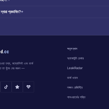
্বারা প্রভাবিত?
অনুসন্ধান
ed
.cc
অ্যাকাউন্ট চেকার
য়া তথ্য, কম্বোলিস্ট এবং ডার্ক
LeakRadar
্ত তা খুঁজে বের করুন —
ডার্ক ওয়েব
লঙ্ঘন রেজিস্ট্রি
পাসওয়ার্ডের শক্তি