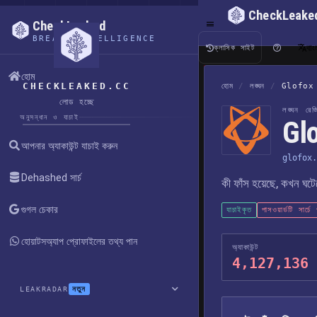
CheckLeake
CheckLeaked
BREACH INTELLIGENCE
বাং
ক্লাসিক সাইট
হোম
CHECKLEAKED.CC
হোম
/
লঙ্ঘন
/
Glofox
লোড হচ্ছে
লঙ্ঘন রেজিস
অনুসন্ধান ও যাচাই
Glo
আপনার অ্যাকাউন্ট যাচাই করুন
glofox.
Dehashed সার্চ
কী ফাঁস হয়েছে, কখন ঘট
গুগল চেকার
যাচাইকৃত
পাসওয়ার্ডটি সার্চ
হোয়াটসঅ্যাপ প্রোফাইলের তথ্য পান
অ্যাকাউন্ট
4,127,136
নতুন
LEAKRADAR