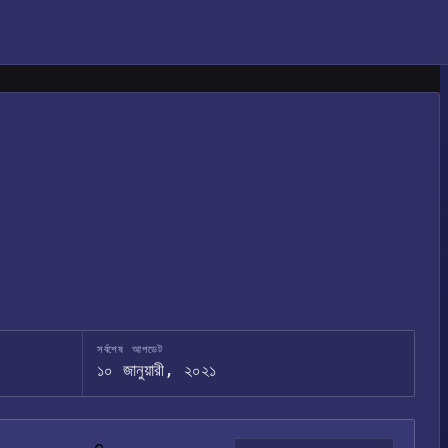
সর্বশেষ আপডেট
১০ জানুয়ারী, ২০২১