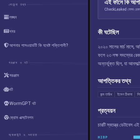
এই ফাঁসে কি আপ
গোয়েন্দা তথ্য
CheckLeaked যেসব রেকর্ড স
লঙ্ঘন
কী ঘটেছিল
খবর
আপনার পাসওয়ার্ডটি কি যথেষ্ট শক্তিশালী?
২০২০ সালের মার্চ মাসে, আই
ফলে ২৩ লক্ষ সদস্যের রেকর্
সরঞ্জাম ও বট
অন্তর্ভুক্ত ছিল, যা আনসল
সরঞ্জাম
আপত্তিকর তথ্য
বট
জন্ম তারিখ
ইমেল ঠিকানা
লিঙ
WormGPT বট
প্রত্যয়ন
ক্রোম এক্সটেনশন
চারটি স্বতন্ত্র ডেটাবেস 
অ্যাকাউন্ট ও সহায়তা
HIBP