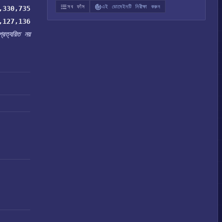
সব ফাঁস
এই ডোমেইনটি নিরীক্ষা করুন
,330,735
,127,136
প্রত্যয়িত নয়