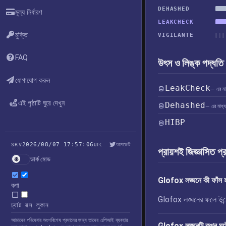
DEHASHED
মূল্য নির্ধারণ
LEAKCHECK
মুক্তি
VIGILANTE
FAQ
উৎস ও লিঙ্ক পদ্ধতি
যোগাযোগ করুন
LeakCheck
— এর মাধ্
এই পৃষ্ঠাটি ঘুরে দেখুন
Dehashed
— এর মাধ্য
HIBP
2026/08/07 17:57:06
আপডেট
SRV
UTC
প্রায়শই জিজ্ঞাসিত প্
ডার্ক মোড
Glofox লঙ্ঘনে কী ফাঁস 
কণা
Glofox লঙ্ঘনের ফলে উন্মোচ
চ্যাট বক্স লুকান
আমাদের পরিষেবার অংশবিশেষ প্রদানের জন্য তাদের এপিআই ব্যবহার
Glofox লঙ্ঘনটি কখন ঘট