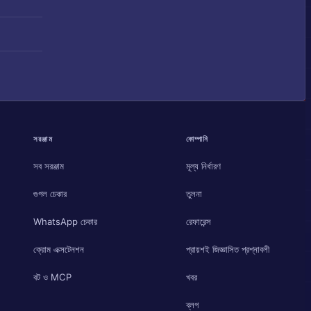
সরঞ্জাম
কোম্পানি
সব সরঞ্জাম
মূল্য নির্ধারণ
গুগল চেকার
তুলনা
WhatsApp চেকার
রেফারেন্স
ক্রোম এক্সটেনশন
প্রায়শই জিজ্ঞাসিত প্রশ্নাবলী
বট ও MCP
খবর
ব্লগ