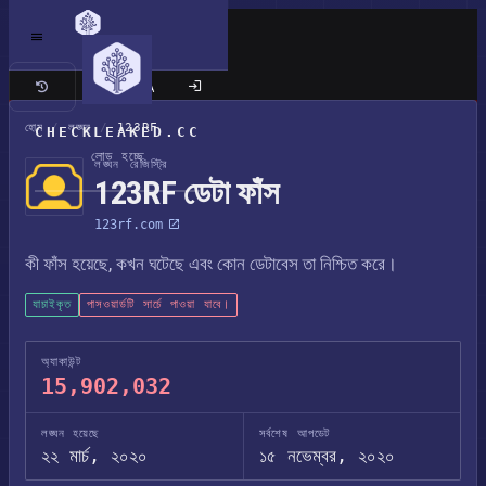
ক্লাসিক সাইট
হোম
/
লঙ্ঘন
/
123RF
CHECKLEAKED.CC
লোড হচ্ছে
লঙ্ঘন রেজিস্ট্রি
123RF ডেটা ফাঁস
123rf.com
কী ফাঁস হয়েছে, কখন ঘটেছে এবং কোন ডেটাবেস তা নিশ্চিত করে।
যাচাইকৃত
পাসওয়ার্ডটি সার্চে পাওয়া যাবে।
অ্যাকাউন্ট
15,902,032
লঙ্ঘন হয়েছে
সর্বশেষ আপডেট
২২ মার্চ, ২০২০
১৫ নভেম্বর, ২০২০