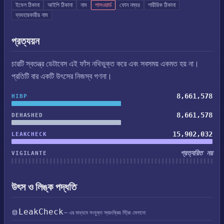
ইমেল ঠিকানা
আইপি ঠিকানা
নাম
পাসওয়ার্ড
ফোন নম্বর
শারীরিক ঠিকানা
ব্যবহারকারীর নাম
প্রত্যয়ন
চারটি স্বতন্ত্র ডেটাবেস এই ফাঁস নথিভুক্ত করে এবং সবসময় একমত হয় না।
প্রতিটি বার একটি উৎসের নিজস্ব গণনা।
8,661,578
HIBP
8,661,578
DEHASHED
15,902,032
LEAKCHECK
প্রত্যয়িত নয়
VIGILANTE
উৎস ও লিঙ্ক পদ্ধতি
LeakCheck
— এর মাধ্যমে সংযুক্ত স্বয়ংক্রিয় স্ট্রিং মেলানো