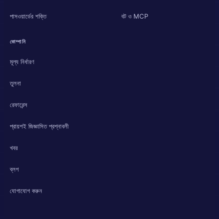
পাসওয়ার্ডের শক্তি
বট ও MCP
কোম্পানি
মূল্য নির্ধারণ
তুলনা
রেফারেন্স
প্রায়শই জিজ্ঞাসিত প্রশ্নাবলী
খবর
ব্লগ
যোগাযোগ করুন