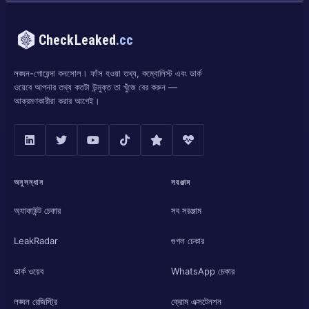
CheckLeaked
.cc
লঙ্ঘন-গোয়েন্দা কনসোল। ফাঁস হওয়া তথ্য, কম্বোলিস্ট এবং ডার্ক
ওয়েবে আপনার তথ্য কতটা উন্মুক্ত তা খুঁজে বের করুন —
আক্রমণকারীরা করার আগেই।
অনুসন্ধান
সরঞ্জাম
অ্যাকাউন্ট চেকার
সব সরঞ্জাম
LeakRadar
গুগল চেকার
ডার্ক ওয়েব
WhatsApp চেকার
লঙ্ঘন রেজিস্ট্রি
ক্রোম এক্সটেনশন