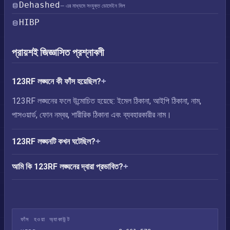
Dehashed
— এর মাধ্যমে সংযুক্ত ডোমেইন মিল
HIBP
প্রায়শই জিজ্ঞাসিত প্রশ্নাবলী
123RF লঙ্ঘনে কী ফাঁস হয়েছিল?
123RF লঙ্ঘনের ফলে উন্মোচিত হয়েছে: ইমেল ঠিকানা, আইপি ঠিকানা, নাম,
পাসওয়ার্ড, ফোন নম্বর, শারীরিক ঠিকানা এবং ব্যবহারকারীর নাম।
123RF লঙ্ঘনটি কখন ঘটেছিল?
আমি কি 123RF লঙ্ঘনের দ্বারা প্রভাবিত?
ফাঁস হওয়া অ্যাকাউন্ট