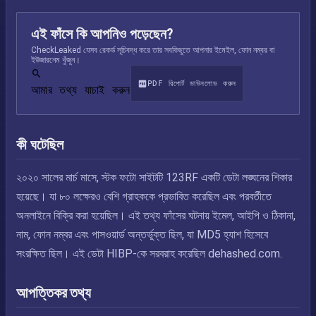
এই ফাঁসে কি আপনিও পড়েছেন?
CheckLeaked যেসব রেকর্ড সূচিবদ্ধ করে তার সবকিছুতে আপনার ইমেইল, ফোন নম্বর বা
ইউজারনেম খুঁজুন।
PDF রিপোর্ট ডাউনলোড করুন
আমার তথ্য যাচাই করুন
কী ঘটেছিল
২০২০ সালের মার্চ মাসে, স্টক ফটো সাইটটি 123RF একটি ডেটা লঙ্ঘনের শিকার
হয়েছে। যা ৮০ লক্ষেরও বেশি গ্রাহককে প্রভাবিত করেছিল এবং পরবর্তীতে
অনলাইনে বিক্রি করা হয়েছিল। এই তথ্য ফাঁসের ঘটনায় ইমেল, আইপি ও ঠিকানা,
নাম, ফোন নম্বর এবং পাসওয়ার্ড অন্তর্ভুক্ত ছিল, যা MD5 হ্যাশ হিসেবে
সংরক্ষিত ছিল। এই ডেটা HIBP-কে সরবরাহ করেছিল dehashed.com.
আপত্তিকর তথ্য