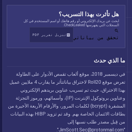
هل تأثرت بهذا التسريب؟
ابحث عن بريدك الإلكتروني أو رقم هاتفك أو اسم المستخدم في كل
السجلات التي يفهرسها CheckLeaked.
تنزيل تقرير PDF
تحقق من بياناتي
ما الذي حدث
في ديسمبر 2018، موقع ألعاب تقمص الأدوار على الطاولة
تعرض موقع Roll20 لاختراق بياناتتأثر ما يقارب 4 ملايين عميل
بهذا الاختراق، حيث تم تسريب عناوين بريدهم الإلكتروني
وعناوين بروتوكول الإنترنت (IP)، وأسمائهم، ورموز التجزئة
المشفرة (bcrypt) لكلمات المرور، والأرقام الأربعة الأخيرة من
بطاقات الائتمان الخاصة بهم. وقد تم تزويد HIBP بهذه البيانات
من قِبل مصدر طلب نسبها إلى
".
JimScott.Sec@protonmail.com
"