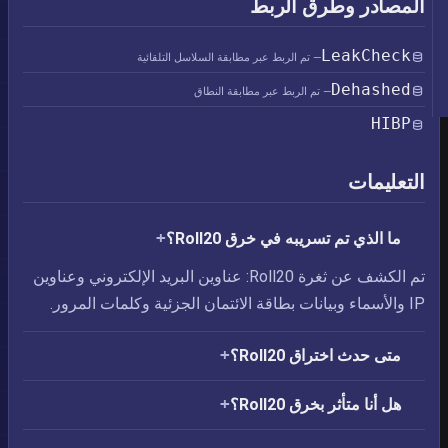
المصادر وطرق الربط
LeakCheck
— تم الربط عبر مطابقة السلاسل التلقائية
Dehashed
— تم الربط عبر مطابقة النطاق
HIBP
التعليمات
ما الذي تم تسريبه في خرق Roll20؟
تم الكشف عن ثغرة Roll20: عناوين البريد الإلكتروني وعناوين
IP والأسماء وبيانات بطاقة الائتمان الجزئية وكلمات المرور.
متى حدث اختراق Roll20؟
هل أنا متأثر بخرق Roll20؟