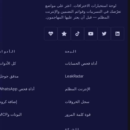
لوحة استخبارات الاختراقات. اعثر على مواضع
تعرّضك في التسريبات وقوائم التضمين والإنترنت
المظلم — قبل أن يعثر عليها المهاجمون.
البحث
الأدوات
أداة فحص الحسابات
كل الأدوات
LeakRadar
مدقق جوجل
الإنترنت المظلم
أداة فحص WhatsApp
سجل الخروقات
إضافة كروم
قوة كلمة المرور
البوتات وMCP
الشركة