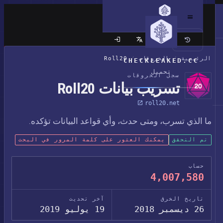
الموقع الكلاسيكي
الرئيسية
/
الخروقات
/
Roll20
CHECKLEAKED.CC
تحميل
سجل الخروقات
تسريب بيانات Roll20
roll20.net
ما الذي تسرب، ومتى حدث، وأي قواعد البيانات تؤكده.
تم التحقق
يمكنك العثور على كلمة المرور في البحث
حساب
4,007,580
تاريخ الخرق
آخر تحديث
26 ديسمبر 2018
19 يوليو 2019