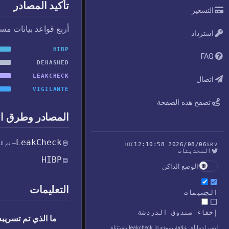
تأكيد المصادر
التسعير
أربع قواعد بيانات مس
استرداد
HIBP
FAQ
DEHASHED
LEAKCHECK
اتصال
VIGILANTE
تصفح هذه الصفحة
المصادر وطرق ا
LeakCheck
— تم ال
2026/08/06 12:10:58
UTC
SRV
التحديثات
HIBP
الوضع الداكن
التعليمات
الجسيمات
إخفاء صندوق الدردشة
ما الذي تم تسريبه في 
ليس لدينا أي علاقة بموقع leakcheck.io باستثناء