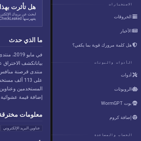
الاستخبارات
هل تأثرت بهذا
ابحث عن بريدك الإلكتر
الخروقات
يفهرسها CheckLeaked.
الأخبار
ما الذي حدث
هل كلمة مرورك قوية بما يكفي؟
الأدوات والبوتات
أدوات
على 113 ألف 
الروبوتات
إضافة قيمة عشوائية (Salted)
بوت WormGPT
معلومات مخترقة
إضافة كروم
عناوين البريد الإلكتروني
الحساب والمساعدة