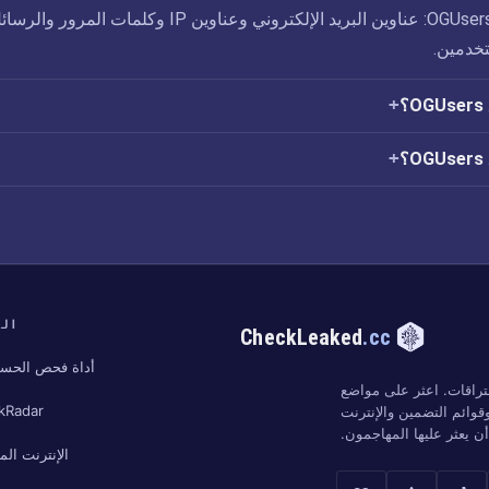
تم الكشف عن ثغرة OGUsers: عناوين البريد الإلكتروني وعناوين IP وكلمات المرور وال
خدمين.
؟
الب
CheckLeaked
.cc
أداة فحص الحسا
تراقات. اعثر على مواضع
kRadar
وائم التضمين والإنترنت
 يعثر عليها المهاجمون.
الإنترنت ال