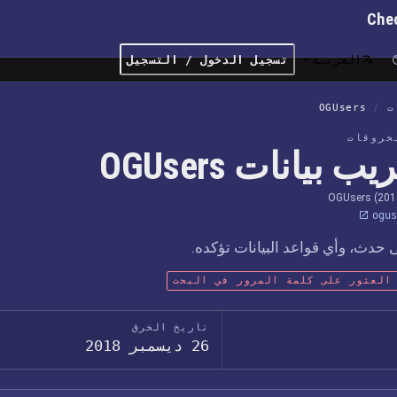
Che
العربية
تسجيل الدخول / التسجيل
ت
/
OGUsers
خروقات
 بيانات OGUsers
OGUsers (201
ogus
حدث، وأي قواعد البيانات تؤكده.
العثور على كلمة المرور في البحث
تاريخ الخرق
26 ديسمبر 2018