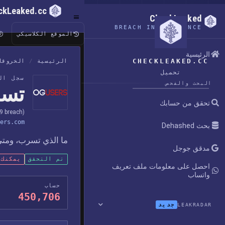
ckLeaked.cc
CheckLeaked
BREACH INTELLIGENCE
الموقع الكلاسيكي
الرئيسية
CHECKLEAKED.CC
الرئيسية
/
الخروقا
تحميل
سجل ال
البحث والفحص
تسريب
تحقق من حسابك
9 breach)
ers.com
بحث Dehashed
ما الذي تسرب، ومتى 
مدقق جوجل
تم التحقق
يمكنك 
احصل على معلومات ملف تعريف
واتساب
حساب
450,706
جديد
LEAKRADAR