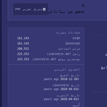
تنزيل تقرير PDF
تحقق من بياناتي
حسابات مسربة
161,143
HIBP
161,143
DEHASHED
200,552
حراس العدالة
عة
225,353
راسل LEAKCHECK.NET
225,353
مستخدمو موقع LEAKCHECK.NET
المستخدمين وعناوين IP والرسائل الخاصة وكلمات المرور المخزنة على شكل تجزئات MD5 مع
الجدول الزمني
تاريخ الخرق
2018-12-26
8 years ago
تاريخ LEAKCHECK
2020-04-01
6 years ago
تاريخ التسريب
2020-04-01
6 years ago
أُضيف