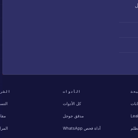
رسائل
حث
الأدوات
الشرك
بات
كل الأدوات
التسع
Lea
مدقق جوجل
مقار
مظلم
أداة فحص WhatsApp
المرا