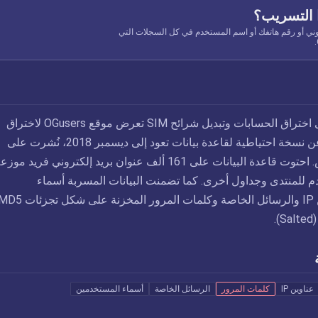
 التسريب؟
وني أو رقم هاتفك أو اسم المستخدم في كل السجلات التي
في مايو 2019، منتدى اختراق الحسابات وتبديل شرائح SIM تعرض موقع OGusers لاختراق
بياناتكشف الاختراق عن نسخة احتياطية لقاعدة بيانات تعود إلى ديسمبر 2018، نُشرت على
منتدى قرصنة منافس. احتوت قاعدة البيانات على 161 ألف عنوان بريد إلكتروني فريد موز
مستخدم للمنتدى وجداول أخرى. كما تضمنت البيانات المسربة أسماء
.
عناوين IP
كلمات المرور
الرسائل الخاصة
أسماء المستخدمين