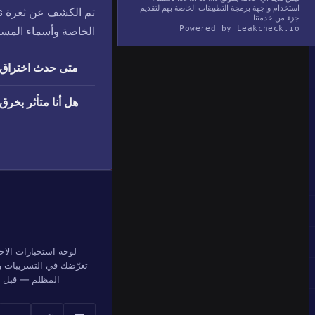
استخدام واجهة برمجة التطبيقات الخاصة بهم لتقديم
جزء من خدمتنا
Powered by Leakcheck.io
الخاصة وأسماء المست
متى حدث اختراق OGUsers؟
هل أنا متأثر بخرق OGUsers
لوحة استخبارات الاخ
تعرّضك في التسريبات وق
المظلم — قبل أن