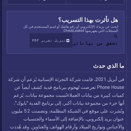
هل تأثرت بهذا التسريب؟
ابحث عن بريدك الإلكتروني أو رقم هاتفك أو اسم المستخدم في كل
السجلات التي يفهرسها CheckLeaked.
تنزيل تقرير PDF
تحقق من بياناتي
ما الذي حدث
في أبريل 2021، قامت شركة التجزئة الإسبانية يُزعم أن شركة
Phone House تعرضت لهجوم ببرنامج فدية كشف أيضاً عن
كميات كبيرة من بيانات العملاءنُسبت مجموعة بيانات، يُزعم
أنها جزء من مجموعة بيانات أكبر، إلى برنامج الفدية "بابوك"،
ونُشرت على موقع في الشبكة المظلمة، وتضمنت 5.2 مليون
عنوان بريد إلكتروني، بالإضافة إلى الأسماء والجنسيات
والأجناس وتواريخ الميلاد وأرقام الهواتف والعناوين. وقد هُددت