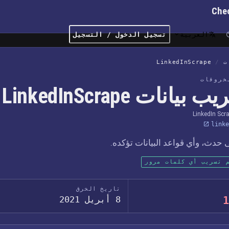
Che
العربية
تسجيل الدخول / التسجيل
ت
/
LinkedInScrape
خروقات
بيانات LinkedInScrape
LinkedIn Scr
linke
حدث، وأي قواعد البيانات تؤكده.
 تسريب أي كلمات مرور
تاريخ الخرق
1
8 أبريل 2021