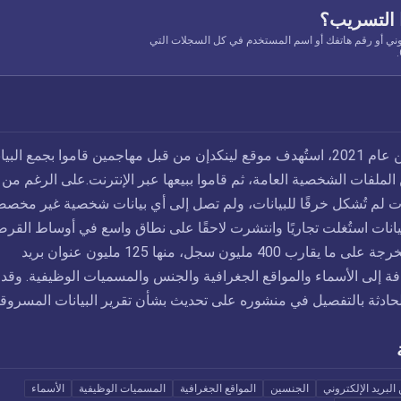
 التسريب؟
وني أو رقم هاتفك أو اسم المستخدم في كل السجلات التي
خلال النصف الأول من عام 2021، استُهدف موقع لينكدإن من قبل مهاجمين قاموا بجمع البي
الملفات الشخصية العامة، ثم قاموا ببيعها عبر الإنترنت.على الرغم من 
ات لم تُشكل خرقًا للبيانات، ولم تصل إلى أي بيانات شخصية غير مخص
لبيانات استُغلت تجاريًا وانتشرت لاحقًا على نطاق واسع في أوساط القرص
تحتوي البيانات المستخرجة على ما يقارب 400 مليون سجل، منها 125 مليون عنوان بريد
افة إلى الأسماء والمواقع الجغرافية والجنس والمسميات الوظيفية. وقد
لحادثة بالتفصيل في منشوره على تحديث بشأن تقرير البيانات المسروقة
البريد الإلكتروني
الجنسين
المواقع الجغرافية
المسميات الوظيفية
الأسماء