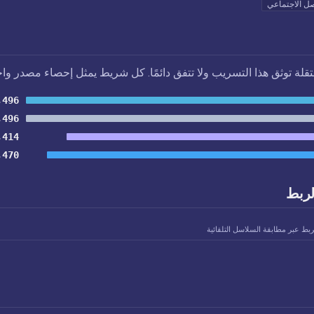
صل الاجتماعي
تقلة توثق هذا التسريب ولا تتفق دائمًا. كل شريط يمثل إحصاء مصدر واح
,496
,496
,414
,470
لربط
ربط عبر مطابقة السلاسل التلقائية