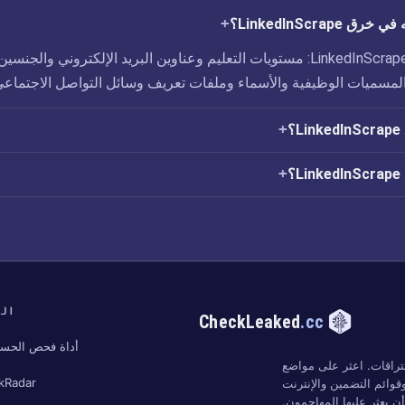
LinkedInScrape؟
تم الكشف عن ثغرة LinkedInScrape: مستويات التعليم وعناوين البريد الإلكتروني والجنسين
المسميات الوظيفية والأسماء وملفات تعريف وسائل التواصل الاجتماعي
؟
؟
الب
CheckLeaked
.cc
أداة فحص الحسا
تراقات. اعثر على مواضع
kRadar
وائم التضمين والإنترنت
 يعثر عليها المهاجمون.