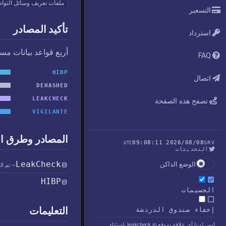
ملفات تعريف وسائل التوا
التسعير
تأكيد المصادر
استرداد
أربع قواعد بيانات مس
FAQ
HIBP
اتصال
DEHASHED
LEAKCHECK
تصفح هذه الصفحة
VIGILANTE
المصادر وطرق ا
2026/08/08 09:08:11
UTC
SRV
التحديثات
LeakCheck
الوضع الداكن
— تم ال
HIBP
الجسيمات
التعليمات
إخفاء صندوق الدردشة
ليس لدينا أي علاقة بموقع leakcheck.io باستثناء