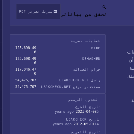
تنزيل تقرير PDF
تحقق من بياناتي
حسابات مسربة
125,698,49
HIBP
انات
6
125,698,49
DEHASHED
أن
6
صة
117,046,47
حراس العدالة
0
نة.
54,475,707
راسل LEAKCHECK.NET
54,475,707
مستخدمو موقع LEAKCHECK.NET
.
الجدول الزمني
تاريخ الخرق
2021-04-08
5 years ago
تاريخ LEAKCHECK
2012-05-01
14 years ago
تاريخ التسريب