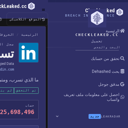
ckLeaked.cc
CheckLeaked
BREACH INTELLIGENCE
الموقع الكلاسيكي
الرئيسية
CHECKLEAKED.CC
الرئيسية
/
الخروقا
تحميل
سجل ال
البحث والفحص
تسريب 
تحقق من حسابك
aped Data
din.com
بحث Dehashed
ما الذي تسرب، ومتى 
مدقق جوجل
تم التحقق
لم يتم
احصل على معلومات ملف تعريف
واتساب
حساب
25,698,496
جديد
LEAKRADAR