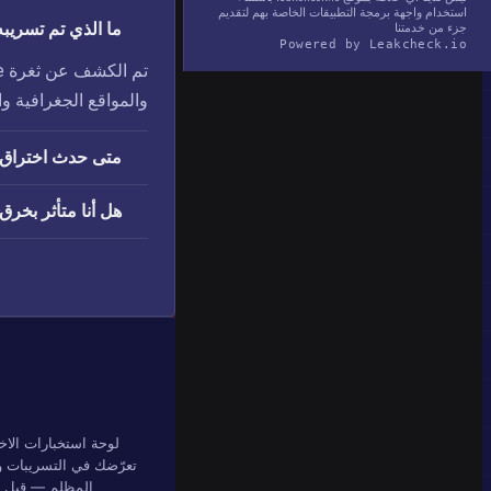
استخدام واجهة برمجة التطبيقات الخاصة بهم لتقديم
ما الذي تم تسريبه في خرق 
جزء من خدمتنا
Powered by Leakcheck.io
والمواقع الجغرافية و
متى حدث اختراق LinkedInScrape
هل أنا متأثر بخرق LinkedInScrape
لوحة استخبارات الاخ
تعرّضك في التسريبات وق
المظلم — قبل أن