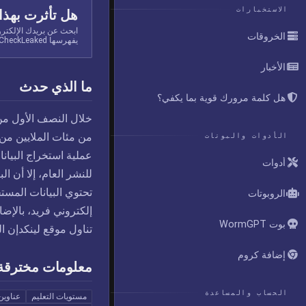
الاستخبارات
هل تأثرت بهذا
ابحث عن بريدك الإلكتر
الخروقات
يفهرسها CheckLeaked.
الأخبار
ما الذي حدث
هل كلمة مرورك قوية بما يكفي؟
من مئات الملايين من 
الأدوات والبوتات
عملية استخراج البيان
أدوات
للنشر العام، إلا أن ا
الروبوتات
إلكتروني فريد، بالإض
بوت WormGPT
تناول موقع لينكدإن ا
إضافة كروم
معلومات مخترقة
الحساب والمساعدة
مستويات التعليم
عناوين 