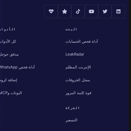
البحث
الأدوات
أداة فحص الحسابات
كل الأدوات
LeakRadar
مدقق جوجل
الإنترنت المظلم
أداة فحص WhatsApp
سجل الخروقات
إضافة كروم
قوة كلمة المرور
البوتات وMCP
الشركة
التسعير