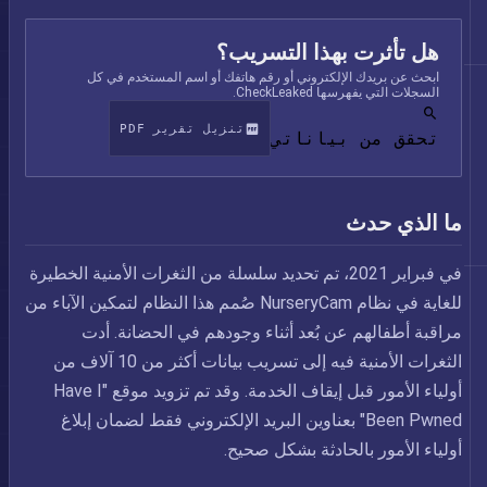
هل تأثرت بهذا التسريب؟
ابحث عن بريدك الإلكتروني أو رقم هاتفك أو اسم المستخدم في كل
السجلات التي يفهرسها CheckLeaked.
تنزيل تقرير PDF
تحقق من بياناتي
ما الذي حدث
في فبراير 2021، تم تحديد سلسلة من الثغرات الأمنية الخطيرة
للغاية في نظام NurseryCam صُمم هذا النظام لتمكين الآباء من
مراقبة أطفالهم عن بُعد أثناء وجودهم في الحضانة. أدت
الثغرات الأمنية فيه إلى تسريب بيانات أكثر من 10 آلاف من
أولياء الأمور قبل إيقاف الخدمة. وقد تم تزويد موقع "Have I
Been Pwned" بعناوين البريد الإلكتروني فقط لضمان إبلاغ
أولياء الأمور بالحادثة بشكل صحيح.