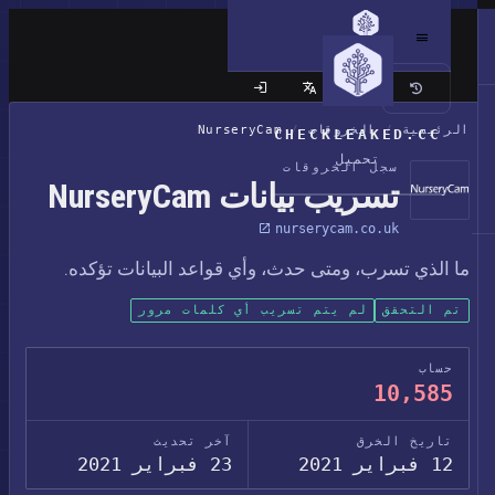
الموقع الكلاسيكي
الرئيسية
/
الخروقات
/
NurseryCam
CHECKLEAKED.CC
تحميل
سجل الخروقات
تسريب بيانات NurseryCam
nurserycam.co.uk
ما الذي تسرب، ومتى حدث، وأي قواعد البيانات تؤكده.
تم التحقق
لم يتم تسريب أي كلمات مرور
حساب
10,585
تاريخ الخرق
آخر تحديث
12 فبراير 2021
23 فبراير 2021