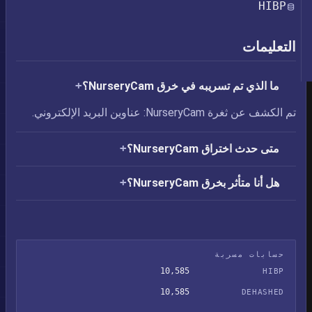
HIBP
التعليمات
ما الذي تم تسريبه في خرق NurseryCam؟
تم الكشف عن ثغرة NurseryCam: عناوين البريد الإلكتروني.
متى حدث اختراق NurseryCam؟
هل أنا متأثر بخرق NurseryCam؟
حسابات مسربة
10,585
HIBP
10,585
DEHASHED