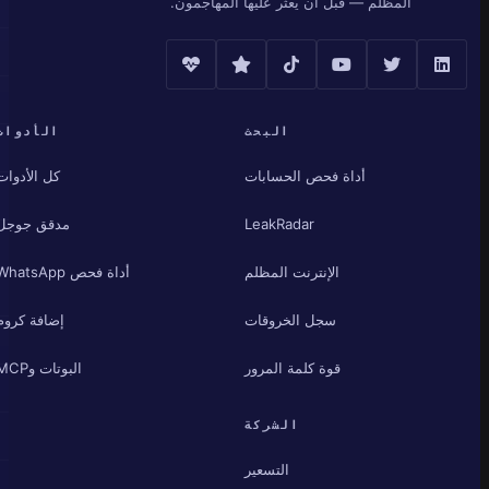
المظلم — قبل أن يعثر عليها المهاجمون.
البحث
الأدوات
أداة فحص الحسابات
كل الأدوات
LeakRadar
مدقق جوجل
الإنترنت المظلم
أداة فحص WhatsApp
سجل الخروقات
إضافة كروم
قوة كلمة المرور
البوتات وMCP
الشركة
التسعير