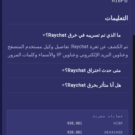
HIBP
التعليمات
ما الذي تم تسريبه في خرق Raychat؟
تم الكشف عن ثغرة Raychat: تفاصيل وكيل مستخدم المتصفح
وعناوين البريد الإلكتروني وعناوين IP والأسماء وكلمات المرور.
متى حدث اختراق Raychat؟
هل أنا متأثر بخرق Raychat؟
حسابات مسربة
938,981
HIBP
938,981
DEHASHED