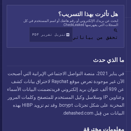
هل تأثرت بهذا التسريب؟
ابحث عن بريدك الإلكتروني أو رقم هاتفك أو اسم المستخدم في كل
السجلات التي يفهرسها CheckLeaked.
تنزيل تقرير PDF
تحقق من بياناتي
ما الذي حدث
في يناير 2021، منصة التواصل الاجتماعي الإيرانية التي أصبحت
الآن غير موجودة تعرض موقع Raychat لاختراق بيانات كشف
عن 939 ألف عنوان بريد إلكتروني فريدتضمنت البيانات الأسماء
وعناوين IP وسلاسل وكيل المستخدم للمتصفح وكلمات المرور
المخزنة على شكل تجزئات bcrypt. وقد تم تزويد HIBP بهذه
البيانات من قِبل dehashed.com.
معلومات مخترقة