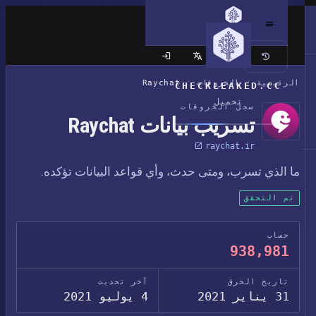
الموقع الكلاسيكي
الرئيسية
/
الخروقات
/
Raychat
CHECKLEAKED.CC
تحميل
سجل الخروقات
تسريب بيانات Raychat
raychat.ir
ما الذي تسرب، ومتى حدث، وأي قواعد البيانات تؤكده.
تم التحقق
حساب
938,981
تاريخ الخرق
آخر تحديث
31 يناير 2021
4 يوليو 2021