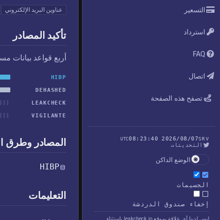
التسعير
عناوين البريد الإلكتروني
استرداد
تأكيد المصادر
FAQ
أربع قواعد بيانات مس
اتصال
HIBP
DEHASHED
تصفح هذه الصفحة
LEAKCHECK
VIGILANTE
2026/08/07 08:23:40
UTC
SRV
المصادر وطرق ا
التحديثات
الوضع الداكن
HIBP
الجسيمات
التعليمات
إخفاء صندوق الدردشة
ليس لدينا أي علاقة بموقع leakcheck.io باستثناء