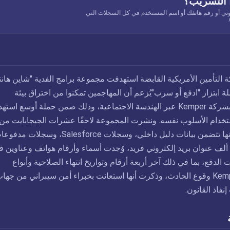
 التسريب؟
وني أو رقم هاتفك أو اسم المستخدم في كل السجلات التي
ل 2026، شركة التأمين الأمريكية القابضة استهدفت مجموعة برامج الفدية "شاين هان
 ابتزاز "ادفع أو سرب"يُزعم أن المهاجمين تمكنوا من اختراق بيئة
Salesforce الخاصة بشركة Kemper عبر الهندسة الاجتماعية، وذلك ضمن حملة أوسع اس
خدام الأسلوب نفسه. ونشرت المجموعة لاحقًا عشرات الجيجابايت من
البيانات التي زعمت أنها تتضمن بيانات دليل داخلي، وسجلات Salesforce، وسجلات 
Stripe. ومن بين 269 ألف عنوان بريد إلكتروني فريد، وُجدت أسماء وأرقام هواتف وعناوين 
 الدفع، بما في ذلك آخر أربعة أرقام وتواريخ انتهاء الصلاحية وأنواع
البطاقات. وأكدت Kemper وقوع الحادث، وذكرت أنها استعانت بخبراء أمن سيبراني من جها
فاذ القانون.