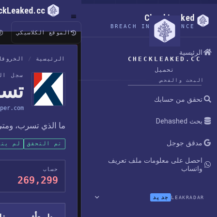
ckLeaked.cc
CheckLeaked
BREACH INTELLIGENCE
الموقع الكلاسيكي
الرئيسية
CHECKLEAKED.CC
الرئيسية
/
الخروقا
تحميل
سجل ال
البحث والفحص
تسري
تحقق من حسابك
per.com
بحث Dehashed
ما الذي تسرب، ومتى 
مدقق جوجل
تم التحقق
لم يتم
احصل على معلومات ملف تعريف
واتساب
حساب
269,299
جديد
LEAKRADAR