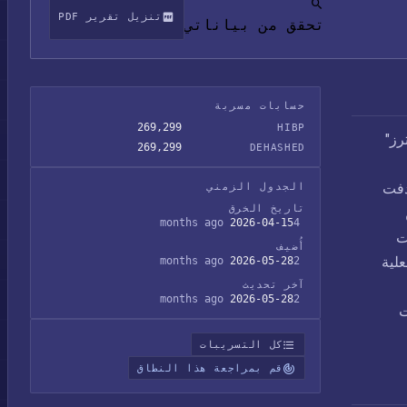
تنزيل تقرير PDF
تحقق من بياناتي
حسابات مسربة
269,299
HIBP
ترز"
269,299
DEHASHED
تهدفت
الجدول الزمني
تاريخ الخرق
2026-04-15
4 months ago
مدفوعات
أُضيف
فعلية
2026-05-28
2 months ago
آخر تحديث
2026-05-28
2 months ago
ت
كل التسريبات
قم بمراجعة هذا النطاق