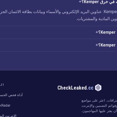
 خرق Kemper؟
تم الكشف عن ثغرة Kemper: عناوين البريد الإلكتروني والأسماء وبيانات بطاقة الائتمان الجز
وين المادية والمشتريات.
؟
الب
CheckLeaked
.cc
أداة فحص الحسا
تراقات. اعثر على مواضع
kRadar
وائم التضمين والإنترنت
 يعثر عليها المهاجمون.
الإنترنت ال