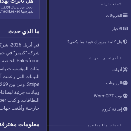
هل تأثرت بهذا
الاستخبارات
ابحث عن بريدك الإلكتر
يفهرسها CheckLeaked.
الخروقات
الأخبار
ما الذي حدث
هل كلمة مرورك قوية بما يكفي؟
في أبري
شركة "كيمبر" في حملة
الأدوات والبوتات
مئات المؤسسات باست
أدوات
الروبوتات
وبيانات جزئية لبطاقات
بوت WormGPT
خارجية وأبلغت جهات إن
إضافة كروم
معلومات مخترقة
الحساب والمساعدة