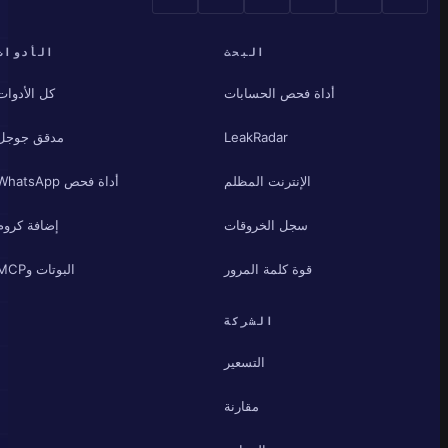
البحث
الأدوات
أداة فحص الحسابات
كل الأدوات
LeakRadar
مدقق جوجل
الإنترنت المظلم
أداة فحص WhatsApp
سجل الخروقات
إضافة كروم
قوة كلمة المرور
البوتات وMCP
الشركة
التسعير
مقارنة