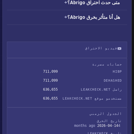
متى حدث اختراق Abrigo؟
هل أنا متأثر بخرق Abrigo؟
فيديو الاختراق
تسريب بيانات Abrigo
حسابات مسربة
711,099
HIBP
711,099
DEHASHED
636,655
راسل LEAKCHECK.NET
636,655
مستخدمو موقع LEAKCHECK.NET
الجدول الزمني
تاريخ الخرق
2026-04-14
4 months ago
تاريخ LEAKCHECK