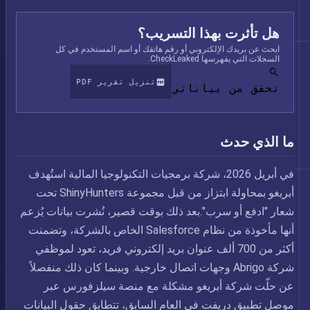
هل تأثرت بهذا التسريب؟
ابحث عن بريدك الإلكتروني أو رقم هاتفك أو اسم المستخدم في كل
السجلات التي يفهرسها CheckLeaked.
تنزيل تقرير PDF
تحقق من بياناتي
ما الذي حدث
في أبريل 2026، شركة برمجيات التكنولوجيا المالية استُهدف
أبريغو بمحاولة ابتزاز من قبل مجموعة ShinyHunters تحت
شعار "ادفع أو سرب".بعد ذلك بوقت قصير، نُشرت بيانات يُزعم
أنها مأخوذة من نظام Salesforce الخاص بالشركة، وتضمنت
أكثر من 700 ألف عنوان بريد إلكتروني فريد، تعود لموظفي
شركة Abrigo وجهات اتصال خارجية. وبينما كان ذلك منفصلاً
عن حلّت شركة أبريغو مشكلة مع منصة سيلزفورس عبر
موصل تطبيق دريفت في العام السابق، تتطابق حقول البيانات