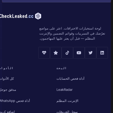
CheckLeaked
.cc
لوحة استخبارات الاختراقات. اعثر على مواضع
تعرّضك في التسريبات وقوائم التضمين والإنترنت
المظلم — قبل أن يعثر عليها المهاجمون.
البحث
الأدوات
أداة فحص الحسابات
كل الأدوات
LeakRadar
مدقق جوجل
الإنترنت المظلم
أداة فحص WhatsApp
سجل الخروقات
إضافة كروم