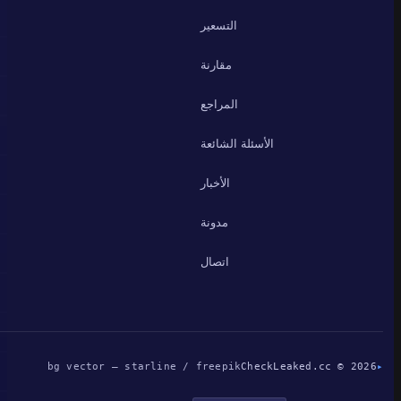
التسعير
مقارنة
المراجع
الأسئلة الشائعة
الأخبار
مدونة
اتصال
bg vector — starline / freepik
CheckLeaked.cc © 2026
▸