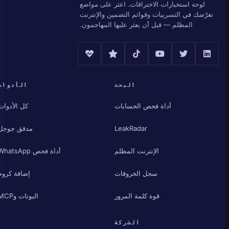
لوحة استخبارات الاختراقات. اعثر على مواضع
تعرّضك في التسريبات وقوائم التضمين والإنترنت
المظلم — قبل أن يعثر عليها المهاجمون.
البحث
الأدوات
أداة فحص الحسابات
كل الأدوات
LeakRadar
مدقق جوجل
الإنترنت المظلم
أداة فحص WhatsApp
سجل الخروقات
إضافة كروم
قوة كلمة المرور
البوتات وMCP
الشركة