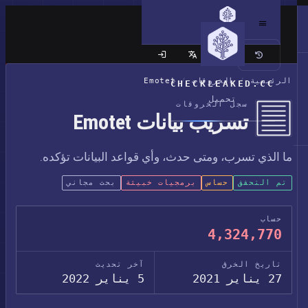
الموقع الكلاسيكي
الرئيسية
/
الخروقات
/
Emotet
CHECKLEAKED.CC
تحميل
سجل الخروقات
تسريب بيانات Emotet
ما الذي تسرب، ومتى حدث، وأي قواعد البيانات تؤكده.
تم التحقق
حساس
برمجيات خبيثة
بحث مجاني
حساب
4,324,770
تاريخ الخرق
آخر تحديث
27 يناير 2021
5 يناير 2022