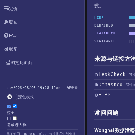
数。
定价
HIBP
赎回
DEHASHED
LEAKCHECK
FAQ
VIGILANTE
联系
来源与链接方
浏览此页面
LeakCheck
— 通
Dehashed
— 通过
2026/08/06 19:28:11
更新
SRV
UTC
HIBP
深色模式
常问问题
粒子
隐藏聊天框
Wongnai 数据
除了使用 leakcheck.io 的 API 来提供我们部分服