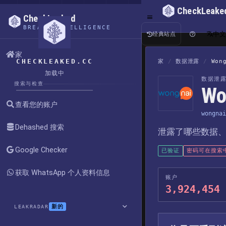
CheckLeake
CheckLeaked
BREACH INTELLIGENCE
中
经典站点
家
CHECKLEAKED.CC
家
/
数据泄露
/
Won
加载中
数据泄
搜索与检查
W
查看您的账户
wongnai
Dehashed 搜索
泄露了哪些数据
Google Checker
已验证
密码可在搜索
获取 WhatsApp 个人资料信息
账户
3,924,454
新的
LEAKRADAR