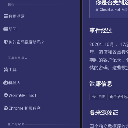
你是否受到
情报
在 CheckLeak
数据泄露
新闻
事件经过
你的密码强度够吗？
2020年10月，
厅、酒店和景点搜索服
工具与机器人
期间的客户记录，
储的密码。这些数据是 
工具
机器人
泄露信息
WormGPT Bot
出生日期
电子邮件地
Chrome 扩展程序
各来源佐证
账户与帮助
四个独立数据库收