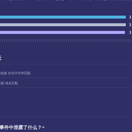
3
3
3
法
过链接 自动字符串匹配
链接 域名匹配
泄露事件中泄露了什么？