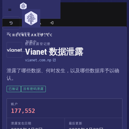
经典站点
家
/
数据泄露
/
Vianet
CHECKLEAKED.CC
加载中
数据泄露登记册
Vianet 数据泄露
vianet.com.np
泄露了哪些数据、何时发生，以及哪些数据库予以确
认。
已验证
没有密码泄露
账户
177,552
泄露发生日期
最后更新