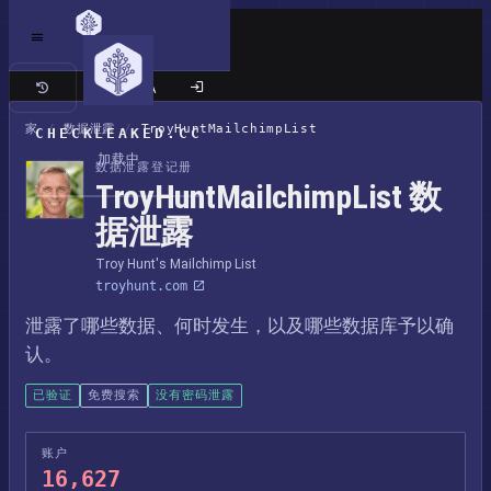
经典站点
家
/
数据泄露
/
TroyHuntMailchimpList
CHECKLEAKED.CC
加载中
数据泄露登记册
TroyHuntMailchimpList 数
据泄露
Troy Hunt's Mailchimp List
troyhunt.com
泄露了哪些数据、何时发生，以及哪些数据库予以确
认。
已验证
免费搜索
没有密码泄露
账户
16,627