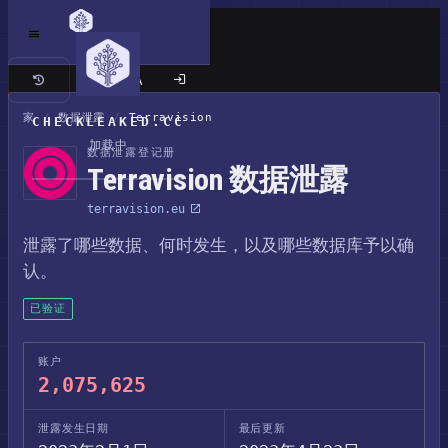
经典站点
家
/
数据泄露
/
Terravision
CHECKLEAKED.CC
加载中
数据泄露登记册
Terravision 数据泄露
terravision.eu
泄露了哪些数据、何时发生，以及哪些数据库予以确
认。
已验证
账户
2,075,625
泄露发生日期
最后更新