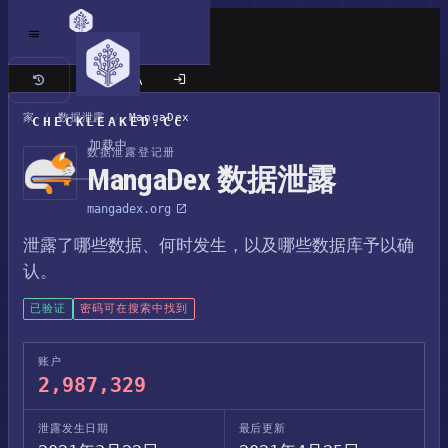
经典站点
家
/
数据泄露
/
MangaDex
CHECKLEAKED.CC
加载中
数据泄露登记册
MangaDex 数据泄露
mangadex.org
泄露了哪些数据、何时发生，以及哪些数据库予以确
认。
已验证
密码可在搜索中找到
账户
2,987,329
泄露发生日期
最后更新