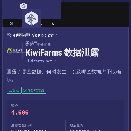
经典站点
家
/
数据泄露
/
KiwiFarms
CHECKLEAKED.CC
加载中
数据泄露登记册
KiwiFarms 数据泄露
kiwifarms.net
泄露了哪些数据、何时发生，以及哪些数据库予以确
认。
已验证
没有密码泄露
账户
4,606
泄露发生日期
最后更新