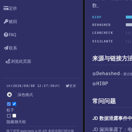
数。
定价
HIBP
赎回
DEHASHED
LEAKCHECK
FAQ
VIGILANTE
联系
来源与链接方
浏览此页面
Dehashed
— 通过
HIBP
2026/08/08 12:37:50
更新
SRV
UTC
深色模式
常问问题
粒子
JD 数据泄露事件
隐藏聊天框
JD 漏洞暴露了
除了使用 leakcheck.io 的 API 来提供我们部分服