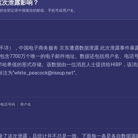
这次泄露影响？
ed 收录的全部记录中搜索你的邮箱、手机号或用户名。
期不详），中国电子商务服务 京东遭遇数据泄露 此次泄露事件暴
中包含7700万个唯一的电子邮件地址。数据还包括用户名、电话
-1哈希值的形式存储。该数据由一位消息人士提供给HIBP，该消
标注为“
white_peacock@riseup.net
”。
电话号码
用户名
录了这次泄露，且统计并不总是一致。下面每一条是各自数据源