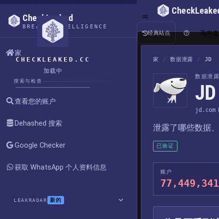
CheckLeake
CheckLeaked
BREACH INTELLIGENCE
中
经典站点
家
CHECKLEAKED.CC
家
/
数据泄露
/
JD
加载中
数据泄
搜索与检查
J
查看您的账户
jd.com
Dehashed 搜索
泄露了哪些数据
Google Checker
已验证
获取 WhatsApp 个人资料信息
账户
77,449,341
新的
LEAKRADAR