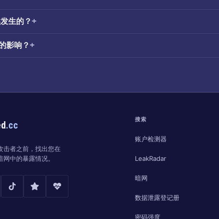
候发生的？
洞的影响？
搜索
ed
.cc
账户检测器
攻击者之前，找出您在
LeakRadar
暗网中的暴露情况。
暗网
数据泄露登记册
密码强度