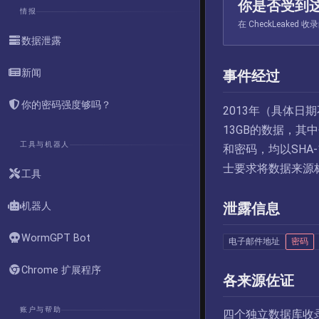
你是否受到
情报
在 CheckLeak
数据泄露
新闻
事件经过
你的密码强度够吗？
2013年（具体日
13GB的数据，其
工具与机器人
和密码，均以SHA
士要求将数据来源
工具
机器人
泄露信息
WormGPT Bot
电子邮件地址
密码
Chrome 扩展程序
各来源佐证
账户与帮助
四个独立数据库收