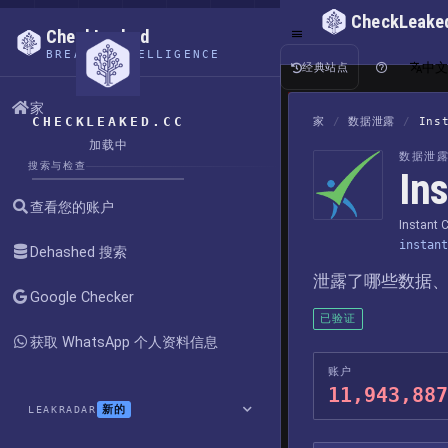
CheckLeake
CheckLeaked
BREACH INTELLIGENCE
中
经典站点
家
CHECKLEAKED.CC
家
/
数据泄露
/
Ins
加载中
数据泄
搜索与检查
In
查看您的账户
Instant 
instant
Dehashed 搜索
泄露了哪些数据
Google Checker
已验证
获取 WhatsApp 个人资料信息
账户
11,943,887
新的
LEAKRADAR