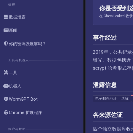
情报
你是否受到
在 CheckLeak
数据泄露
新闻
事件经过
你的密码强度够吗？
2019年，公共记录搜
曝光。数据包括近 
工具与机器人
scrypt 哈希形式
工具
泄露信息
机器人
电子邮件地址
名称
WormGPT Bot
Chrome 扩展程序
各来源佐证
四个独立数据库收
账户与帮助