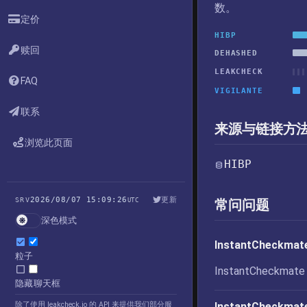
数。
定价
HIBP
赎回
DEHASHED
LEAKCHECK
FAQ
VIGILANTE
联系
来源与链接方
浏览此页面
HIBP
2026/08/07 15:09:26
更新
SRV
UTC
常问问题
深色模式
InstantChec
粒子
InstantChe
隐藏聊天框
除了使用 leakcheck.io 的 API 来提供我们部分服
InstantChec