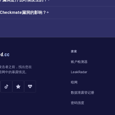
tCheckmate漏洞的影响？
搜索
ed
.cc
账户检测器
攻击者之前，找出您在
LeakRadar
暗网中的暴露情况。
暗网
数据泄露登记册
密码强度