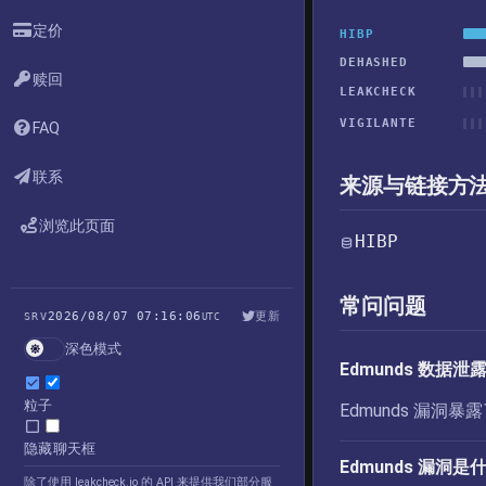
定价
HIBP
DEHASHED
赎回
LEAKCHECK
VIGILANTE
FAQ
联系
来源与链接方
浏览此页面
HIBP
常问问题
2026/08/07 07:16:06
更新
SRV
UTC
深色模式
Edmunds 数据
粒子
Edmunds 漏
隐藏聊天框
Edmunds 漏洞
除了使用 leakcheck.io 的 API 来提供我们部分服