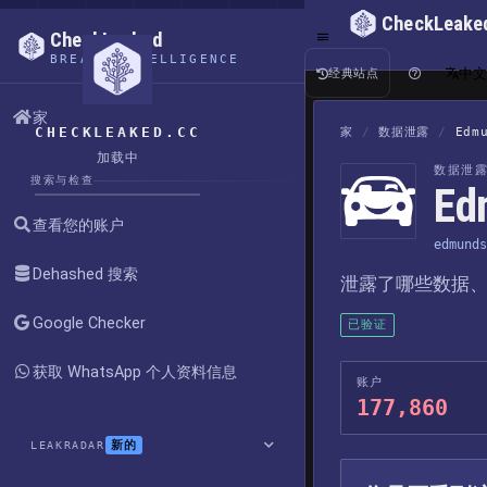
CheckLeake
CheckLeaked
BREACH INTELLIGENCE
中
经典站点
家
CHECKLEAKED.CC
家
/
数据泄露
/
Edm
加载中
数据泄
搜索与检查
E
查看您的账户
edmunds
Dehashed 搜索
泄露了哪些数据
Google Checker
已验证
获取 WhatsApp 个人资料信息
账户
177,860
新的
LEAKRADAR