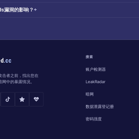
nds漏洞的影响？
搜索
ed
.cc
账户检测器
攻击者之前，找出您在
LeakRadar
暗网中的暴露情况。
暗网
数据泄露登记册
密码强度