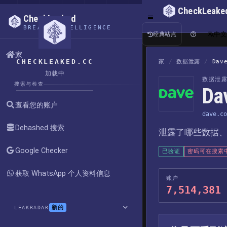
CheckLeake
CheckLeaked
BREACH INTELLIGENCE
中
经典站点
家
CHECKLEAKED.CC
家
/
数据泄露
/
Dav
加载中
数据泄
搜索与检查
D
查看您的账户
dave.co
Dehashed 搜索
泄露了哪些数据
Google Checker
已验证
密码可在搜索
获取 WhatsApp 个人资料信息
账户
7,514,381
新的
LEAKRADAR