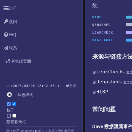
数。
定价
HIBP
赎回
DEHASHED
LEAKCHECK
FAQ
VIGILANTE
联系
来源与链接方
浏览此页面
LeakCheck
— 通
Dehashed
— 通过
2026/08/08 12:42:36
更新
SRV
UTC
HIBP
深色模式
常问问题
粒子
隐藏聊天框
Dave 数据泄露
除了使用 leakcheck.io 的 API 来提供我们部分服