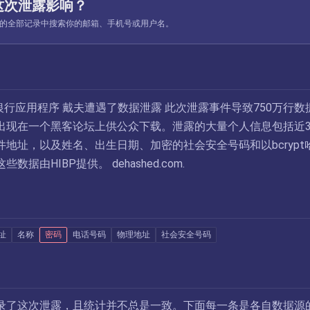
这次泄露影响？
ed 收录的全部记录中搜索你的邮箱、手机号或用户名。
字银行应用程序 戴夫遭遇了数据泄露 此次泄露事件导致750万行数
出现在一个黑客论坛上供公众下载。泄露的大量个人信息包括近3
地址，以及姓名、出生日期、加密的社会安全号码和以bcrypt
据由HIBP提供。 dehashed.com.
址
名称
密码
电话号码
物理地址
社会安全号码
录了这次泄露，且统计并不总是一致。下面每一条是各自数据源