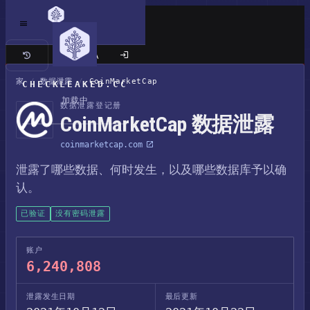
经典站点
家
/
数据泄露
/
CoinMarketCap
CHECKLEAKED.CC
加载中
数据泄露登记册
CoinMarketCap 数据泄露
coinmarketcap.com
泄露了哪些数据、何时发生，以及哪些数据库予以确
认。
已验证
没有密码泄露
账户
6,240,808
泄露发生日期
最后更新