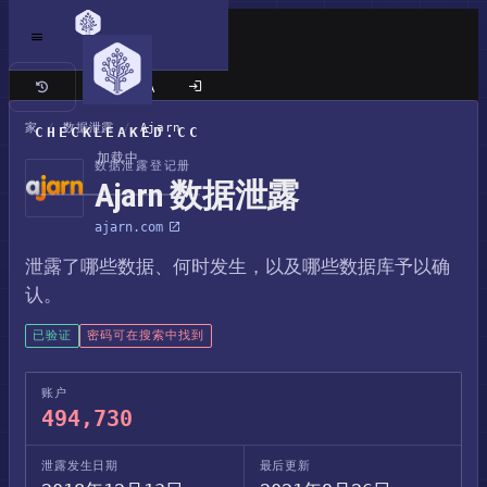
经典站点
家
/
数据泄露
/
Ajarn
CHECKLEAKED.CC
加载中
数据泄露登记册
Ajarn 数据泄露
ajarn.com
泄露了哪些数据、何时发生，以及哪些数据库予以确
认。
已验证
密码可在搜索中找到
账户
494,730
泄露发生日期
最后更新