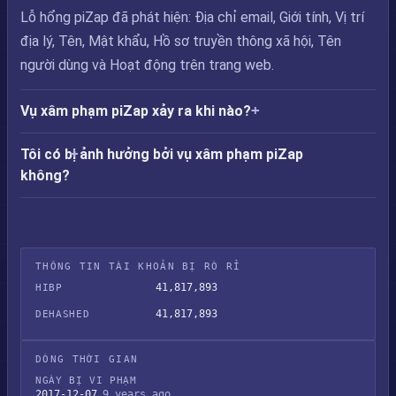
Lỗ hổng piZap đã phát hiện: Địa chỉ email, Giới tính, Vị trí
địa lý, Tên, Mật khẩu, Hồ sơ truyền thông xã hội, Tên
người dùng và Hoạt động trên trang web.
Vụ xâm phạm piZap xảy ra khi nào?
Tôi có bị ảnh hưởng bởi vụ xâm phạm piZap
không?
THÔNG TIN TÀI KHOẢN BỊ RÒ RỈ
41,817,893
HIBP
41,817,893
DEHASHED
DÒNG THỜI GIAN
NGÀY BỊ VI PHẠM
2017-12-07
9 years ago