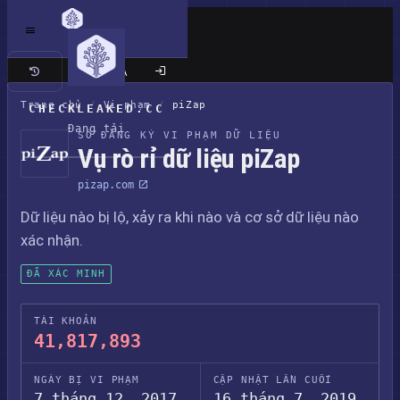
Trang cổ điển
Trang chủ
/
Vi phạm
/
piZap
CHECKLEAKED.CC
Đang tải
SỔ ĐĂNG KÝ VI PHẠM DỮ LIỆU
Vụ rò rỉ dữ liệu piZap
pizap.com
Dữ liệu nào bị lộ, xảy ra khi nào và cơ sở dữ liệu nào
xác nhận.
ĐÃ XÁC MINH
TÀI KHOẢN
41,817,893
NGÀY BỊ VI PHẠM
CẬP NHẬT LẦN CUỐI
7 tháng 12, 2017
16 tháng 7, 2019