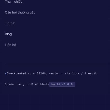
Tham chiếu
Câu hỏi thường gặp
Tin tức
Blog
Liên hệ
▸
CheckLeaked.cc © 2026
bg vector — starline / freepik
Quyền riêng tư
·
Điều khoản
build v1.0.0