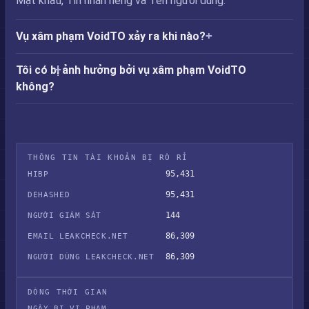
Mật khẩu, Tin nhắn riêng và Tên người dùng.
Vụ xâm phạm VoidTO xảy ra khi nào?
Tôi có bị ảnh hưởng bởi vụ xâm phạm VoidTO
không?
THÔNG TIN TÀI KHOẢN BỊ RÒ RỈ
95,431
HIBP
95,431
DEHASHED
144
NGƯỜI GIÁM SÁT
86,309
EMAIL LEAKCHECK.NET
86,309
NGƯỜI DÙNG LEAKCHECK.NET
DÒNG THỜI GIAN
NGÀY BỊ VI PHẠM