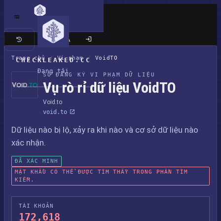
Trang cổ điển
Trang chủ
/
Vi phạm
/
VoidTO
CHECKLEAKED.CC
Đang tải
SỔ ĐĂNG KÝ VI PHẠM DỮ LIỆU
Vụ rò rỉ dữ liệu VoidTO
Void.to
void.to
Dữ liệu nào bị lộ, xảy ra khi nào và cơ sở dữ liệu nào
xác nhận.
ĐÃ XÁC MINH
MẬT KHẨU CÓ THỂ ĐƯỢC TÌM THẤY TRONG PHẦN TÌM
KIẾM.
TÀI KHOẢN
172,618