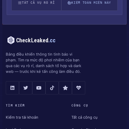
TẤT CẢ VỤ RÒ RỈ
KIỂM TOÁN MIỀN NÀY
CheckLeaked
.cc
Bảng điều khiển thông tin tình báo vi
phạm. Tìm ra mức độ phơi nhiễm của bạn
qua các vụ rò rỉ, danh sách tổ hợp và dark
web — trước khi kẻ tấn công làm điều đó.
TÌM KIẾM
CÔNG CỤ
Kiểm tra tài khoản
Tất cả công cụ