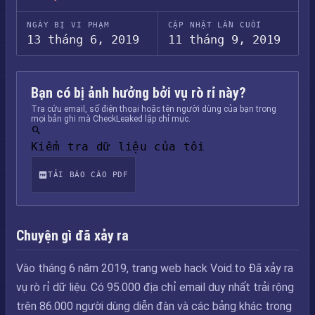
NGÀY BỊ VI PHẠM
CẬP NHẬT LẦN CUỐI
13 tháng 6, 2019
11 tháng 9, 2019
Bạn có bị ảnh hưởng bởi vụ rò rỉ này?
Tra cứu email, số điện thoại hoặc tên người dùng của bạn trong
mọi bản ghi mà CheckLeaked lập chỉ mục.
Kiểm tra dữ liệu của tôi
TẢI BÁO CÁO PDF
Chuyện gì đã xảy ra
Vào tháng 6 năm 2019, trang web hack Void.to Đã xảy ra
vụ rò rỉ dữ liệu. Có 95.000 địa chỉ email duy nhất trải rộng
trên 86.000 người dùng diễn đàn và các bảng khác trong