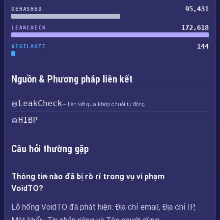
95,431
DEHASHED
172,618
LEAKCHECK
144
VIGILANTE
Nguồn & Phương pháp liên kết
LeakCheck
— liên kết qua khớp chuỗi tự động
HIBP
Câu hỏi thường gặp
Thông tin nào đã bị rò rỉ trong vụ vi phạm
VoidTO?
Lỗ hổng VoidTO đã phát hiện: Địa chỉ email, Địa chỉ IP,