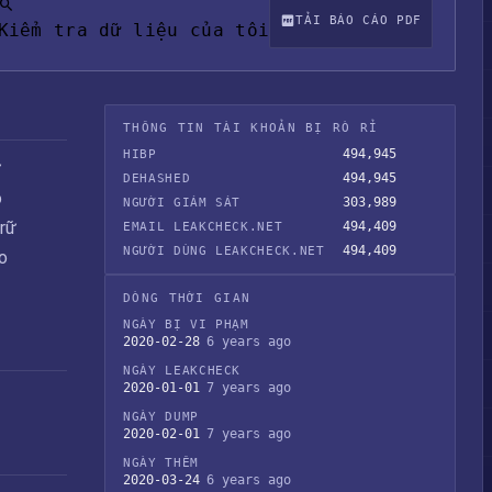
TẢI BÁO CÁO PDF
Kiểm tra dữ liệu của tôi
THÔNG TIN TÀI KHOẢN BỊ RÒ RỈ
494,945
HIBP
ữ
494,945
DEHASHED
ộ
303,989
NGƯỜI GIÁM SÁT
trữ
494,409
EMAIL LEAKCHECK.NET
494,409
NGƯỜI DÙNG LEAKCHECK.NET
o
DÒNG THỜI GIAN
NGÀY BỊ VI PHẠM
2020-02-28
6 years ago
NGÀY LEAKCHECK
2020-01-01
7 years ago
NGÀY DUMP
2020-02-01
7 years ago
NGÀY THÊM
2020-03-24
6 years ago