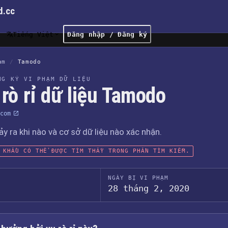
d.cc
Tiếng Việt
Đăng nhập / Đăng ký
ạm
/
Tamodo
NG KÝ VI PHẠM DỮ LIỆU
rò rỉ dữ liệu Tamodo
com
xảy ra khi nào và cơ sở dữ liệu nào xác nhận.
 KHẨU CÓ THỂ ĐƯỢC TÌM THẤY TRONG PHẦN TÌM KIẾM.
NGÀY BỊ VI PHẠM
28 tháng 2, 2020