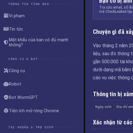
Bạn có bị ảnh
THÔNG TIN TÌNH BÁO
Tra cứu email, số đi
mà CheckLeaked lập 
Vi phạm
Tin tức
Chuyện gì đã xảy
Mật khẩu của bạn có đủ mạnh
không?
Vào tháng 2 năm 202
liệu, sau đó thông t
CÔNG CỤ & BOT
gần 500.000 tài kho
dưới dạng mã băm b
Công cụ
cáo vụ việc thông q
Robot
Thông tin bị xâ
Bot WormGPT
Ngày sinh
Địa chỉ em
Tiện ích mở rộng Chrome
Xác nhận từ các
TÀI KHOẢN & TRỢ GIÚP