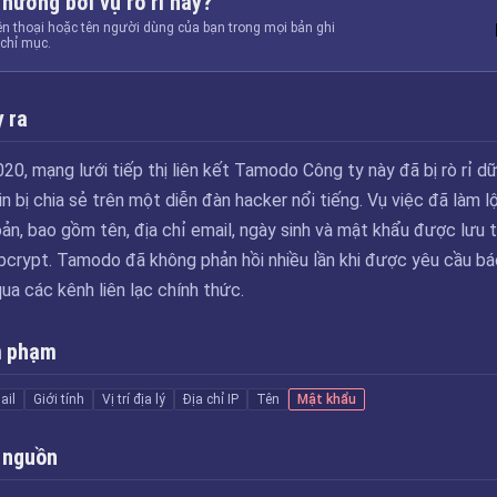
 hưởng bởi vụ rò rỉ này?
ện thoại hoặc tên người dùng của bạn trong mọi bản ghi
chỉ mục.
 ra
0, mạng lưới tiếp thị liên kết Tamodo Công ty này đã bị rò rỉ d
in bị chia sẻ trên một diễn đàn hacker nổi tiếng. Vụ việc đã làm l
ản, bao gồm tên, địa chỉ email, ngày sinh và mật khẩu được lưu 
crypt. Tamodo đã không phản hồi nhiều lần khi được yêu cầu bá
ua các kênh liên lạc chính thức.
m phạm
ail
Giới tính
Vị trí địa lý
Địa chỉ IP
Tên
Mật khẩu
 nguồn