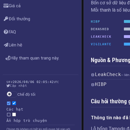
Bốn cơ sở dữ liệu đ
Giá cả
Mỗi thanh là số liệ
Đổi thưởng
HIBP
DEHASHED
FAQ
LEAKCHECK
VIGILANTE
Liên hệ
Hãy tham quan trang này.
Nguồn & Phương 
LeakCheck
— liên
2026/08/06 02:05:42
SRV
UTC
HIBP
Cập nhật
Chế độ tối
Câu hỏi thường 
Các hạt
Thông tin nào đã 
Ẩn hộp trò chuyện
Lỗ hổng Tamodo đã ph
Chúng tôi không có bất kỳ mối quan hệ nào với