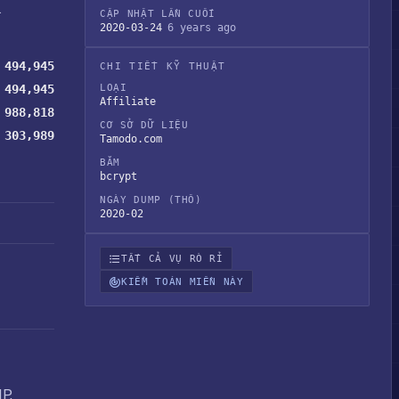
.
CẬP NHẬT LẦN CUỐI
2020-03-24
6 years ago
494,945
CHI TIẾT KỸ THUẬT
494,945
LOẠI
Affiliate
988,818
CƠ SỞ DỮ LIỆU
303,989
Tamodo.com
BĂM
bcrypt
NGÀY DUMP (THÔ)
2020-02
TẤT CẢ VỤ RÒ RỈ
KIỂM TOÁN MIỀN NÀY
IP,