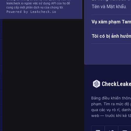
leakcheck.io ngoài việc sử dụng API của họ để
Tên và Mật khẩu.
cung cấp một phần dịch vụ của chúng tôi.
Powered by Leakcheck.io
Vụ xâm phạm Tamo
Tôi có bị ảnh hư
CheckLeak
Bảng điều khiển thông
phạm. Tìm ra mức độ 
qua các vụ rò rỉ, dan
web — trước khi kẻ t