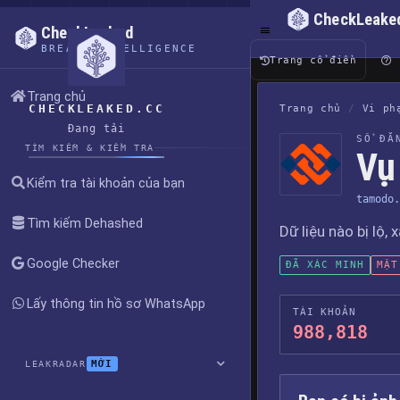
CheckLeake
CheckLeaked
BREACH INTELLIGENCE
Trang cổ điển
Trang chủ
CHECKLEAKED.CC
Trang chủ
/
Vi ph
Đang tải
SỔ ĐĂ
TÌM KIẾM & KIỂM TRA
Vụ 
Kiểm tra tài khoản của bạn
tamodo.
Tìm kiếm Dehashed
Dữ liệu nào bị lộ, 
Google Checker
ĐÃ XÁC MINH
MẬT
Lấy thông tin hồ sơ WhatsApp
TÀI KHOẢN
988,818
MỚI
LEAKRADAR