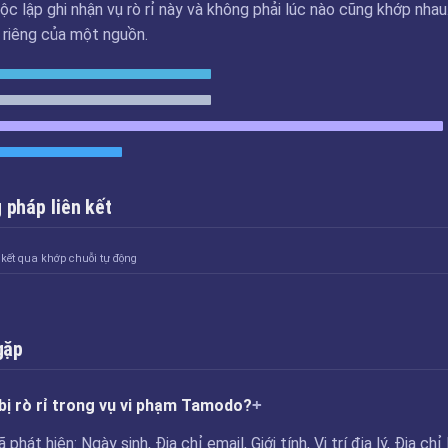
ộc lập ghi nhận vụ rò rỉ này và không phải lúc nào cũng khớp nhau
u riêng của một nguồn.
pháp liên kết
 kết qua khớp chuỗi tự động
gặp
bị rò rỉ trong vụ vi phạm Tamodo?
át hiện: Ngày sinh, Địa chỉ email, Giới tính, Vị trí địa lý, Địa chỉ 