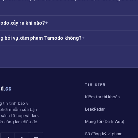
do xảy ra khi nào?
ởng bởi vụ xâm phạm Tamodo không?
TÌM KIẾM
ed
.cc
Kiểm tra tài khoản
 tin tình báo vi
LeakRadar
phơi nhiễm của bạn
h sách tổ hợp và dark
Mạng tối (Dark Web)
ấn công làm điều đó.
Sổ đăng ký vi phạm