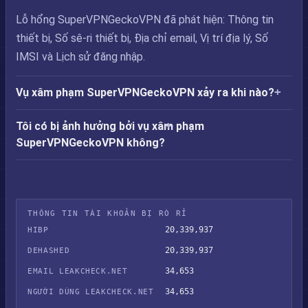
Lỗ hổng SuperVPNGeckoVPN đã phát hiện: Thông tin
thiết bị, Số sê-ri thiết bị, Địa chỉ email, Vị trí địa lý, Số
IMSI và Lịch sử đăng nhập.
Vụ xâm phạm SuperVPNGeckoVPN xảy ra khi nào?
Tôi có bị ảnh hưởng bởi vụ xâm phạm
SuperVPNGeckoVPN không?
THÔNG TIN TÀI KHOẢN BỊ RÒ RỈ
20,339,937
HIBP
20,339,937
DEHASHED
34,653
EMAIL LEAKCHECK.NET
34,653
NGƯỜI DÙNG LEAKCHECK.NET