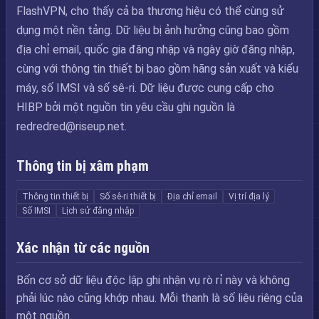
FlashVPN, cho thấy cả ba thương hiệu có thể cùng sử
dụng một nền tảng. Dữ liệu bị ảnh hưởng cũng bao gồm
địa chỉ email, quốc gia đăng nhập và ngày giờ đăng nhập,
cùng với thông tin thiết bị bao gồm hãng sản xuất và kiểu
máy, số IMSI và số sê-ri. Dữ liệu được cung cấp cho
HIBP bởi một nguồn tin yêu cầu ghi nguồn là
redredred@riseup.net
.
Thông tin bị xâm phạm
Thông tin thiết bị
Số sê-ri thiết bị
Địa chỉ email
Vị trí địa lý
Số IMSI
Lịch sử đăng nhập
Xác nhận từ các nguồn
Bốn cơ sở dữ liệu độc lập ghi nhận vụ rò rỉ này và không
phải lúc nào cũng khớp nhau. Mỗi thanh là số liệu riêng của
một nguồn.