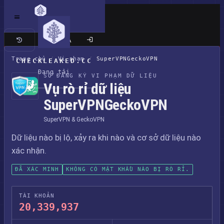
Trang cổ điển
Trang chủ
/
Vi phạm
/
SuperVPNGeckoVPN
CHECKLEAKED.CC
Đang tải
SỔ ĐĂNG KÝ VI PHẠM DỮ LIỆU
Vụ rò rỉ dữ liệu
SuperVPNGeckoVPN
SuperVPN & GeckoVPN
Dữ liệu nào bị lộ, xảy ra khi nào và cơ sở dữ liệu nào
xác nhận.
ĐÃ XÁC MINH
KHÔNG CÓ MẬT KHẨU NÀO BỊ RÒ RỈ.
TÀI KHOẢN
20,339,937