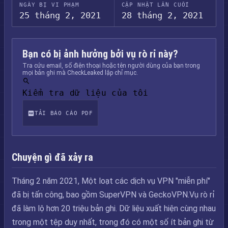
NGÀY BỊ VI PHẠM
CẬP NHẬT LẦN CUỐI
25 tháng 2, 2021
28 tháng 2, 2021
Bạn có bị ảnh hưởng bởi vụ rò rỉ này?
Tra cứu email, số điện thoại hoặc tên người dùng của bạn trong
mọi bản ghi mà CheckLeaked lập chỉ mục.
Kiểm tra dữ liệu của tôi
TẢI BÁO CÁO PDF
Chuyện gì đã xảy ra
Tháng 2 năm 2021, Một loạt các dịch vụ VPN "miễn phí"
đã bị tấn công, bao gồm SuperVPN và GeckoVPN.Vụ rò rỉ
đã làm lộ hơn 20 triệu bản ghi. Dữ liệu xuất hiện cùng nhau
trong một tệp duy nhất, trong đó có một số ít bản ghi từ