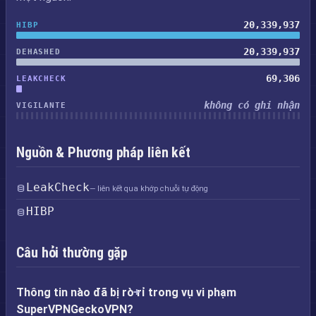
20,339,937
HIBP
20,339,937
DEHASHED
69,306
LEAKCHECK
không có ghi nhận
VIGILANTE
Nguồn & Phương pháp liên kết
LeakCheck
— liên kết qua khớp chuỗi tự động
HIBP
Câu hỏi thường gặp
Thông tin nào đã bị rò rỉ trong vụ vi phạm
SuperVPNGeckoVPN?