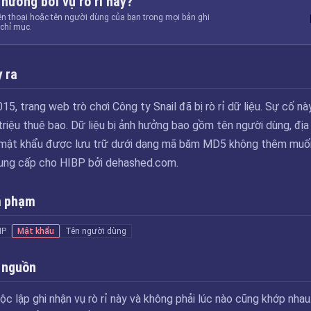
 hưởng bởi vụ rò rỉ này?
ện thoại hoặc tên người dùng của bạn trong mọi bản ghi
chỉ mục.
 ra
5, trang web trò chơi Công ty Snail đã bị rò rỉ dữ liệu. Sự cố nà
riệu thuê bao. Dữ liệu bị ảnh hưởng bao gồm tên người dùng, địa
và mật khẩu được lưu trữ dưới dạng mã băm MD5 không thêm muối
cung cấp cho HIBP bởi dehashed.com.
m phạm
IP
Mật khẩu
Tên người dùng
 nguồn
ộc lập ghi nhận vụ rò rỉ này và không phải lúc nào cũng khớp nhau