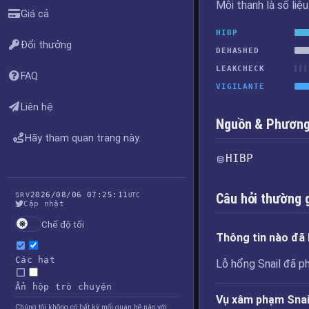
Mỗi thanh là số liệ
Giá cả
HIBP
Đổi thưởng
DEHASHED
LEAKCHECK
FAQ
VIGILANTE
Liên hệ
Nguồn & Phương 
Hãy tham quan trang này.
HIBP
2026/08/06 07:25:11
Câu hỏi thường 
SRV
UTC
Cập nhật
Chế độ tối
Thông tin nào đã b
Các hạt
Lỗ hổng Snail đã ph
Ẩn hộp trò chuyện
Vụ xâm phạm Snail
Chúng tôi không có bất kỳ mối quan hệ nào với