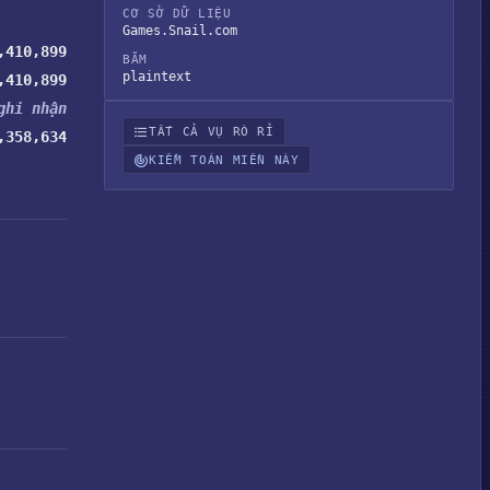
CƠ SỞ DỮ LIỆU
Games.Snail.com
,410,899
BĂM
plaintext
,410,899
ghi nhận
TẤT CẢ VỤ RÒ RỈ
,358,634
KIỂM TOÁN MIỀN NÀY