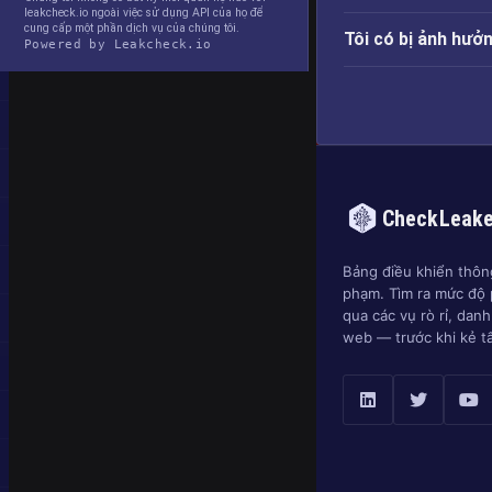
leakcheck.io ngoài việc sử dụng API của họ để
cung cấp một phần dịch vụ của chúng tôi.
Tôi có bị ảnh hưở
Powered by Leakcheck.io
CheckLeak
Bảng điều khiển thông
phạm. Tìm ra mức độ 
qua các vụ rò rỉ, dan
web — trước khi kẻ t