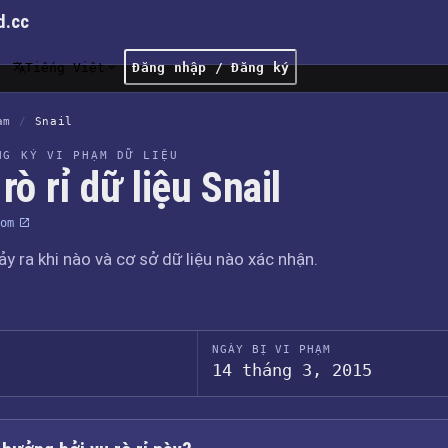
d.cc
Tiếng Việt
Đăng nhập / Đăng ký
ạm
/
Snail
NG KÝ VI PHẠM DỮ LIỆU
rò rỉ dữ liệu Snail
om
xảy ra khi nào và cơ sở dữ liệu nào xác nhận.
NGÀY BỊ VI PHẠM
14 tháng 3, 2015