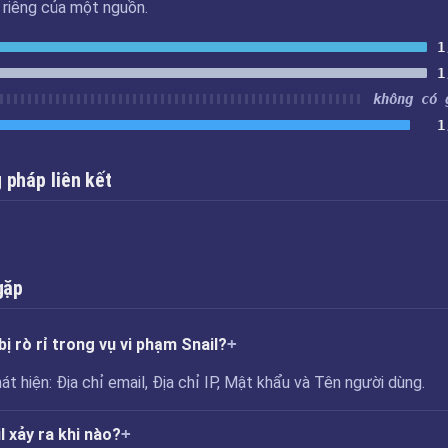
u riêng của một nguồn.
1
1
không có 
1
pháp liên kết
gặp
ị rò rỉ trong vụ vi phạm Snail?
át hiện: Địa chỉ email, Địa chỉ IP, Mật khẩu và Tên người dùng.
 xảy ra khi nào?