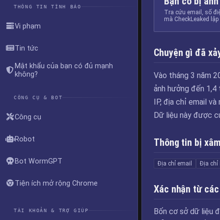
Bạn có bị ảnh
THÔNG TIN TÌNH BÁO
Tra cứu email, số đi
mà CheckLeaked lập 
Vi phạm
Tin tức
Chuyện gì đã xảy
Mật khẩu của bạn có đủ mạnh
không?
Vào tháng 3 năm 201
ảnh hưởng đến 1,4 t
CÔNG CỤ & BOT
IP, địa chỉ email 
Dữ liệu này được 
Công cụ
Robot
Thông tin bị xâ
Bot WormGPT
Địa chỉ email
Địa chỉ 
Tiện ích mở rộng Chrome
Xác nhận từ các
Bốn cơ sở dữ liệu đ
TÀI KHOẢN & TRỢ GIÚP