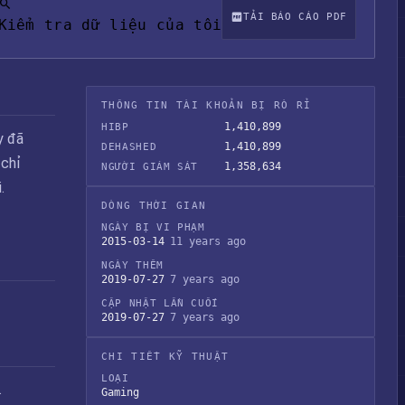
TẢI BÁO CÁO PDF
Kiểm tra dữ liệu của tôi
THÔNG TIN TÀI KHOẢN BỊ RÒ RỈ
1,410,899
HIBP
y đã
1,410,899
DEHASHED
 chỉ
1,358,634
NGƯỜI GIÁM SÁT
.
DÒNG THỜI GIAN
NGÀY BỊ VI PHẠM
2015-03-14
11 years ago
NGÀY THÊM
2019-07-27
7 years ago
CẬP NHẬT LẦN CUỐI
2019-07-27
7 years ago
CHI TIẾT KỸ THUẬT
LOẠI
.
Gaming