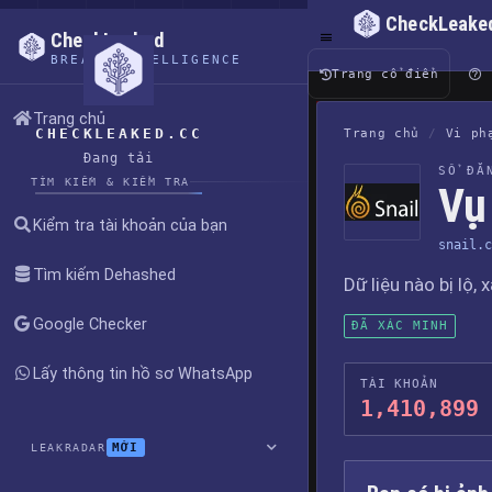
CheckLeake
CheckLeaked
BREACH INTELLIGENCE
Trang cổ điển
Trang chủ
CHECKLEAKED.CC
Trang chủ
/
Vi ph
Đang tải
SỔ ĐĂ
TÌM KIẾM & KIỂM TRA
Vụ 
Kiểm tra tài khoản của bạn
snail.c
Tìm kiếm Dehashed
Dữ liệu nào bị lộ, 
Google Checker
ĐÃ XÁC MINH
Lấy thông tin hồ sơ WhatsApp
TÀI KHOẢN
1,410,899
MỚI
LEAKRADAR