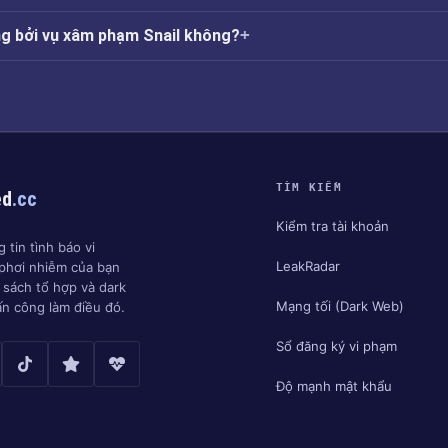
ng bởi vụ xâm phạm Snail không?
TÌM KIẾM
ed
.cc
Kiểm tra tài khoản
 tin tình báo vi
LeakRadar
phơi nhiễm của bạn
h sách tổ hợp và dark
Mạng tối (Dark Web)
ấn công làm điều đó.
Sổ đăng ký vi phạm
Độ mạnh mật khẩu