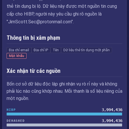
thẻ tín dụng bị lộ. Dữ liệu này được một nguồn tin cung
cấp cho HIBP, người này yêu cầu ghi rõ nguồn là
"
JimScott.Sec@protonmail.com
".
Thông tin bị xâm phạm
Địa chỉ email
Địa chỉ IP
Tên
Dữ liệu thẻ tín dụng một phần
Mật khẩu
Xác nhận từ các nguồn
Bốn cơ sở dữ liệu độc lập ghi nhận vụ rò rỉ này và không
phải lúc nào cũng khớp nhau. Mỗi thanh là số liệu riêng của
một nguồn.
3,994,436
HIBP
3,994,436
DEHASHED