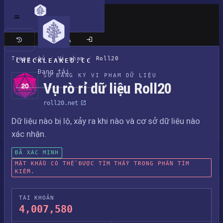
Trang cổ điển
Trang chủ
/
Vi phạm
/
Roll20
CHECKLEAKED.CC
Đang tải
SỔ ĐĂNG KÝ VI PHẠM DỮ LIỆU
Vụ rò rỉ dữ liệu Roll20
roll20.net
Dữ liệu nào bị lộ, xảy ra khi nào và cơ sở dữ liệu nào
xác nhận.
ĐÃ XÁC MINH
MẬT KHẨU CÓ THỂ ĐƯỢC TÌM THẤY TRONG PHẦN TÌM
KIẾM.
TÀI KHOẢN
4,007,580