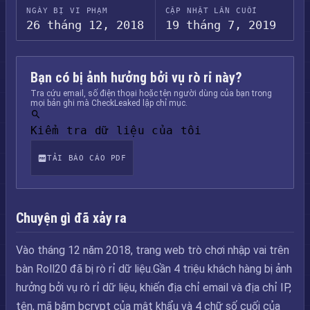
NGÀY BỊ VI PHẠM
CẬP NHẬT LẦN CUỐI
26 tháng 12, 2018
19 tháng 7, 2019
Bạn có bị ảnh hưởng bởi vụ rò rỉ này?
Tra cứu email, số điện thoại hoặc tên người dùng của bạn trong
mọi bản ghi mà CheckLeaked lập chỉ mục.
Kiểm tra dữ liệu của tôi
TẢI BÁO CÁO PDF
Chuyện gì đã xảy ra
Vào tháng 12 năm 2018, trang web trò chơi nhập vai trên
bàn Roll20 đã bị rò rỉ dữ liệu.Gần 4 triệu khách hàng bị ảnh
hưởng bởi vụ rò rỉ dữ liệu, khiến địa chỉ email và địa chỉ IP,
tên, mã băm bcrypt của mật khẩu và 4 chữ số cuối của