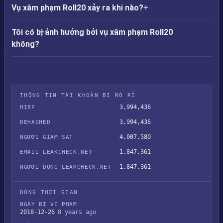
Vụ xâm phạm Roll20 xảy ra khi nào?
Tôi có bị ảnh hưởng bởi vụ xâm phạm Roll20
không?
THÔNG TIN TÀI KHOẢN BỊ RÒ RỈ
3,994,436
HIBP
3,994,436
DEHASHED
4,007,580
NGƯỜI GIÁM SÁT
1,847,361
EMAIL LEAKCHECK.NET
1,847,361
NGƯỜI DÙNG LEAKCHECK.NET
DÒNG THỜI GIAN
NGÀY BỊ VI PHẠM
2018-12-26
8 years ago