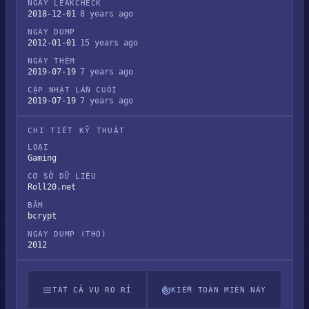
NGÀY LEAKCHECK
2018-12-01
8 years ago
NGÀY DUMP
2012-01-01
15 years ago
NGÀY THÊM
2019-07-19
7 years ago
CẬP NHẬT LẦN CUỐI
2019-07-19
7 years ago
CHI TIẾT KỸ THUẬT
LOẠI
Gaming
CƠ SỞ DỮ LIỆU
Roll20.net
BĂM
bcrypt
NGÀY DUMP (THÔ)
2012
TẤT CẢ VỤ RÒ RỈ
KIỂM TOÁN MIỀN NÀY