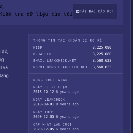
TẢI BÁO CÁO PDF
Kiểm tra dữ liệu của tôi
THÔNG TIN TÀI KHOẢN BỊ RÒ RỈ
3,225,080
HIBP
u đó,
3,225,080
DEHASHED
ng
3,568,623
EMAIL LEAKCHECK.NET
l và
3,568,623
NGƯỜI DÙNG LEAKCHECK.NET
 dạng
DÒNG THỜI GIAN
NGÀY BỊ VI PHẠM
2018-10-12
8 years ago
NGÀY LEAKCHECK
2018-09-01
8 years ago
NGÀY THÊM
2020-12-05
6 years ago
CẬP NHẬT LẦN CUỐI
2020-12-05
6 years ago