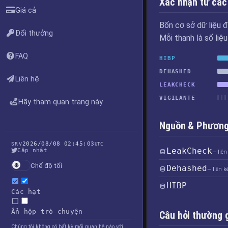
Xác nhận từ các
Giá cả
Bốn cơ sở dữ liệu đ
Đổi thưởng
Mỗi thanh là số liệ
FAQ
HIBP
DEHASHED
Liên hệ
LEAKCHECK
VIGILANTE
Hãy tham quan trang này.
Nguồn & Phương 
2026/08/08 02:45:03
SRV
UTC
LeakCheck
Cập nhật
— liên
Chế độ tối
Dehashed
— liên 
HIBP
Các hạt
Ẩn hộp trò chuyện
Câu hỏi thường 
Chúng tôi không có bất kỳ mối quan hệ nào với