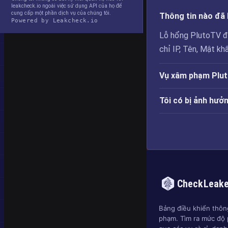
leakcheck.io ngoài việc sử dụng API của họ để
cung cấp một phần dịch vụ của chúng tôi.
Thông tin nào đã 
Powered by Leakcheck.io
Lỗ hổng PlutoTV đã p
chỉ IP, Tên, Mật kh
Vụ xâm phạm Plut
Tôi có bị ảnh hư
CheckLeak
Bảng điều khiển thông
phạm. Tìm ra mức độ 