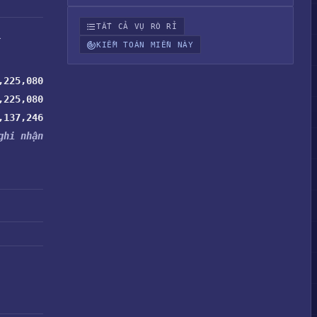
TẤT CẢ VỤ RÒ RỈ
.
KIỂM TOÁN MIỀN NÀY
,225,080
,225,080
,137,246
ghi nhận