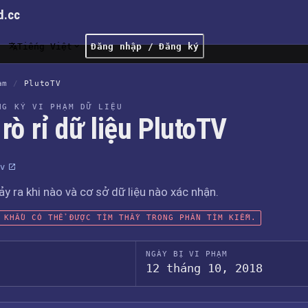
d.cc
Tiếng Việt
Đăng nhập / Đăng ký
ạm
/
PlutoTV
NG KÝ VI PHẠM DỮ LIỆU
rò rỉ dữ liệu PlutoTV
v
xảy ra khi nào và cơ sở dữ liệu nào xác nhận.
 KHẨU CÓ THỂ ĐƯỢC TÌM THẤY TRONG PHẦN TÌM KIẾM.
NGÀY BỊ VI PHẠM
12 tháng 10, 2018