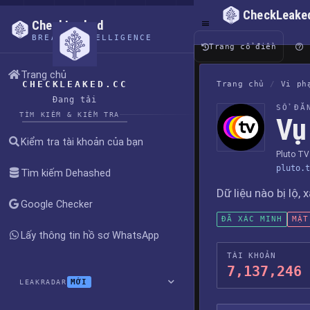
CheckLeake
CheckLeaked
BREACH INTELLIGENCE
Trang cổ điển
Trang chủ
CHECKLEAKED.CC
Trang chủ
/
Vi ph
Đang tải
SỔ ĐĂ
TÌM KIẾM & KIỂM TRA
Vụ 
Kiểm tra tài khoản của bạn
Pluto TV
pluto.t
Tìm kiếm Dehashed
Dữ liệu nào bị lộ, 
Google Checker
ĐÃ XÁC MINH
MẬT
Lấy thông tin hồ sơ WhatsApp
TÀI KHOẢN
7,137,246
MỚI
LEAKRADAR