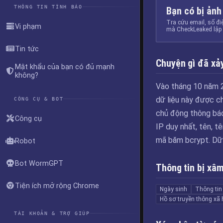
THÔNG TIN TÌNH BÁO
Bạn có bị ảnh
Tra cứu email, số đi
Vi phạm
mà CheckLeaked lập 
Tin tức
Chuyện gì đã xảy
Mật khẩu của bạn có đủ mạnh
không?
Vào tháng 10 năm 20
dữ liệu này được ch
CÔNG CỤ & BOT
chủ động thông báo 
Công cụ
IP duy nhất, tên, t
mã băm bcrypt. Dữ
Robot
Bot WormGPT
Thông tin bị xâ
Tiện ích mở rộng Chrome
Ngày sinh
Thông tin 
Hồ sơ truyền thông xã 
TÀI KHOẢN & TRỢ GIÚP