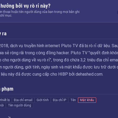
 hưởng bởi vụ rò rỉ này?
ện thoại hoặc tên người dùng của bạn trong mọi bản ghi
chỉ mục.
 ra
18, dịch vụ truyền hình internet Pluto TV đã bị rò rỉ dữ liệu. Sa
ia sẻ rộng rãi trong cộng đồng hacker. Pluto TV "quyết định khô
cho người dùng về vụ rò rỉ", trong đó chứa 3,2 triệu địa chỉ emai
ên người dùng, giới tính, ngày sinh và mật khẩu được lưu trữ dưới
 liệu này đã được cung cấp cho HIBP bởi dehashed.com.
m phạm
thiết bị
Địa chỉ email
Giới tính
Địa chỉ IP
Tên
Mật khẩu
hội
Tên người dùng