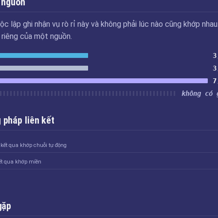
 nguồn
ộc lập ghi nhận vụ rò rỉ này và không phải lúc nào cũng khớp nhau
u riêng của một nguồn.
3
3
7
không có 
pháp liên kết
 kết qua khớp chuỗi tự động
kết qua khớp miền
gặp