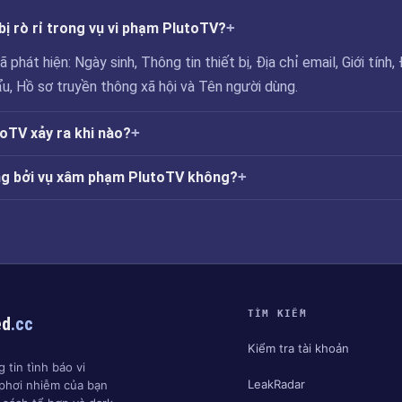
bị rò rỉ trong vụ vi phạm PlutoTV?
hát hiện: Ngày sinh, Thông tin thiết bị, Địa chỉ email, Giới tính, 
ẩu, Hồ sơ truyền thông xã hội và Tên người dùng.
oTV xảy ra khi nào?
ởng bởi vụ xâm phạm PlutoTV không?
TÌM KIẾM
ed
.cc
Kiểm tra tài khoản
 tin tình báo vi
LeakRadar
phơi nhiễm của bạn