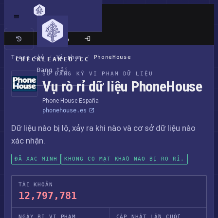
Trang cổ điển
Trang chủ
/
Vi phạm
/
PhoneHouse
CHECKLEAKED.CC
Đang tải
SỔ ĐĂNG KÝ VI PHẠM DỮ LIỆU
Vụ rò rỉ dữ liệu PhoneHouse
Phone House España
phonehouse.es
Dữ liệu nào bị lộ, xảy ra khi nào và cơ sở dữ liệu nào
xác nhận.
ĐÃ XÁC MINH
KHÔNG CÓ MẬT KHẨU NÀO BỊ RÒ RỈ.
TÀI KHOẢN
12,797,781
NGÀY BỊ VI PHẠM
CẬP NHẬT LẦN CUỐI