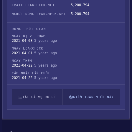
5,200,794
EMAIL LEAKCHECK.NET
5,200,794
NGƯỜI DÙNG LEAKCHECK.NET
DÒNG THỜI GIAN
NGÀY BỊ VI PHẠM
2021-04-08
5 years ago
NGÀY LEAKCHECK
2021-04-01
5 years ago
NGÀY THÊM
2021-04-22
5 years ago
CẬP NHẬT LẦN CUỐI
2021-04-22
5 years ago
TẤT CẢ VỤ RÒ RỈ
KIỂM TOÁN MIỀN NÀY