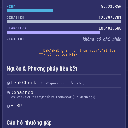
5,223,350
HIBP
12,797,781
DEHASHED
10,401,588
LEAKCHECK
không có ghi nhận
VIGILANTE
DEHASHED ghi nhận thêm 7,574,431 tài
khoản so với HIBP
Nguồn & Phương pháp liên kết
LeakCheck
— liên kết qua khớp chuỗi tự động
Dehashed
— liên kết qua AI khớp trực tiếp với LeakCheck (95% độ tin cậy)
HIBP
Câu hỏi thường gặp