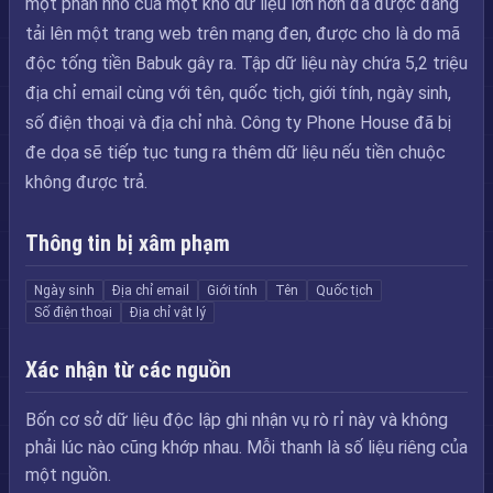
một phần nhỏ của một kho dữ liệu lớn hơn đã được đăng
tải lên một trang web trên mạng đen, được cho là do mã
độc tống tiền Babuk gây ra. Tập dữ liệu này chứa 5,2 triệu
địa chỉ email cùng với tên, quốc tịch, giới tính, ngày sinh,
số điện thoại và địa chỉ nhà. Công ty Phone House đã bị
đe dọa sẽ tiếp tục tung ra thêm dữ liệu nếu tiền chuộc
không được trả.
Thông tin bị xâm phạm
Ngày sinh
Địa chỉ email
Giới tính
Tên
Quốc tịch
Số điện thoại
Địa chỉ vật lý
Xác nhận từ các nguồn
Bốn cơ sở dữ liệu độc lập ghi nhận vụ rò rỉ này và không
phải lúc nào cũng khớp nhau. Mỗi thanh là số liệu riêng của
một nguồn.