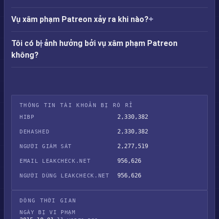
Vụ xâm phạm Patreon xảy ra khi nào?
Tôi có bị ảnh hưởng bởi vụ xâm phạm Patreon
không?
THÔNG TIN TÀI KHOẢN BỊ RÒ RỈ
2,330,382
HIBP
2,330,382
DEHASHED
2,277,519
NGƯỜI GIÁM SÁT
956,626
EMAIL LEAKCHECK.NET
956,626
NGƯỜI DÙNG LEAKCHECK.NET
DÒNG THỜI GIAN
NGÀY BỊ VI PHẠM