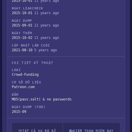
2015-10-01
11 years ago
NGÀY LEAKCHECK
2015-10-01
11 years ago
NGÀY DUMP
2015-09-01
11 years ago
NGÀY THÊM
2015-10-02
11 years ago
CẬP NHẬT LẦN CUỐI
2021-08-10
5 years ago
CHI TIẾT KỸ THUẬT
LOẠI
Crowd-Funding
CƠ SỞ DỮ LIỆU
Patreon.com
BĂM
MD5(pass.salt) & no passwords
NGÀY DUMP (THÔ)
2015-09
TẤT CẢ VỤ RÒ RỈ
KIỂM TOÁN MIỀN NÀY