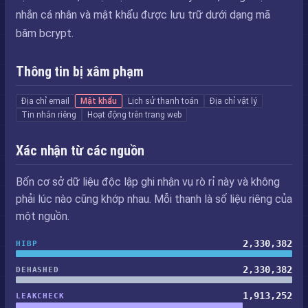
nhắn cá nhân và mật khẩu được lưu trữ dưới dạng mã
băm bcrypt.
Thông tin bị xâm phạm
Địa chỉ email
Mật khẩu
Lịch sử thanh toán
Địa chỉ vật lý
Tin nhắn riêng
Hoạt động trên trang web
Xác nhận từ các nguồn
Bốn cơ sở dữ liệu độc lập ghi nhận vụ rò rỉ này và không
phải lúc nào cũng khớp nhau. Mỗi thanh là số liệu riêng của
một nguồn.
2,330,382
HIBP
2,330,382
DEHASHED
1,913,252
LEAKCHECK