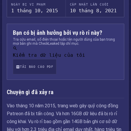
NGÀY BỊ VI PHẠM
CẬP NHẬT LẦN CUỐI
1 tháng 10, 2015
10 tháng 8, 2021
Bạn có bị ảnh hưởng bởi vụ rò rỉ này?
Tra cứu email, số điện thoại hoặc tên người dùng của bạn trong
mọi bản ghi mà CheckLeaked lập chỉ mục.
Kiểm tra dữ liệu của tôi
TẢI BÁO CÁO PDF
Chuyện gì đã xảy ra
Vào tháng 10 năm 2015, trang web gây quỹ cộng đồng
Patreon đã bị tấn công. Và hơn 16GB dữ liệu đã bị rò rỉ
công khai. Vụ rò rỉ bao gồm gần 14GB bản ghi cơ sở dữ
liệu với hơn 2,3 triệu địa chỉ email duy nhất, hàng triệu tin