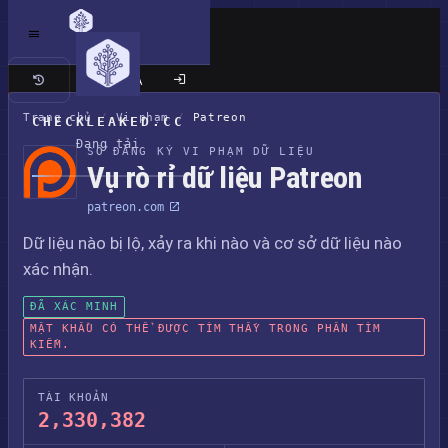
Trang cổ điển
Trang chủ
/
Vi phạm
/
Patreon
CHECKLEAKED.CC
Đang tải
SỔ ĐĂNG KÝ VI PHẠM DỮ LIỆU
Vụ rò rỉ dữ liệu Patreon
patreon.com
Dữ liệu nào bị lộ, xảy ra khi nào và cơ sở dữ liệu nào
xác nhận.
ĐÃ XÁC MINH
MẬT KHẨU CÓ THỂ ĐƯỢC TÌM THẤY TRONG PHẦN TÌM
KIẾM.
TÀI KHOẢN
2,330,382