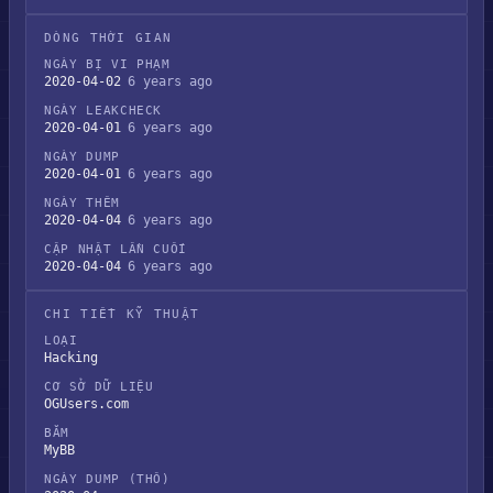
DÒNG THỜI GIAN
NGÀY BỊ VI PHẠM
2020-04-02
6 years ago
NGÀY LEAKCHECK
2020-04-01
6 years ago
NGÀY DUMP
2020-04-01
6 years ago
NGÀY THÊM
2020-04-04
6 years ago
CẬP NHẬT LẦN CUỐI
2020-04-04
6 years ago
CHI TIẾT KỸ THUẬT
LOẠI
Hacking
CƠ SỞ DỮ LIỆU
OGUsers.com
BĂM
MyBB
NGÀY DUMP (THÔ)