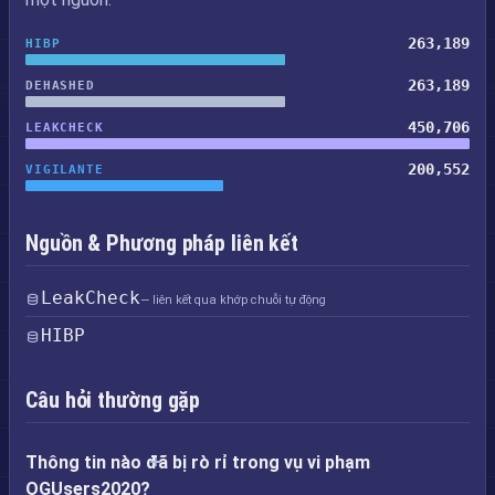
263,189
HIBP
263,189
DEHASHED
450,706
LEAKCHECK
200,552
VIGILANTE
Nguồn & Phương pháp liên kết
LeakCheck
— liên kết qua khớp chuỗi tự động
HIBP
Câu hỏi thường gặp
Thông tin nào đã bị rò rỉ trong vụ vi phạm
OGUsers2020?