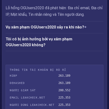
Lỗ hổng OGUsers2020 đã phát hiện: Địa chỉ email, Địa chỉ
IP, Mật khẩu, Tin nhắn riêng và Tên người dùng.
Vụ xâm phạm OGUsers2020 xảy ra khi nào?
Tôi có bị ảnh hưởng bởi vụ xâm phạm
OGUsers2020 không?
THÔNG TIN TÀI KHOẢN BỊ RÒ RỈ
263,189
HIBP
263,189
DEHASHED
200,552
NGƯỜI GIÁM SÁT
225,353
EMAIL LEAKCHECK.NET
225,353
NGƯỜI DÙNG LEAKCHECK.NET