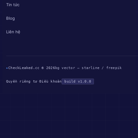
Tin tức
Blog
Liên hệ
▸
CheckLeaked.cc © 2026
bg vector — starline / freepik
Quyền riêng tư
·
Điều khoản
build v1.0.0