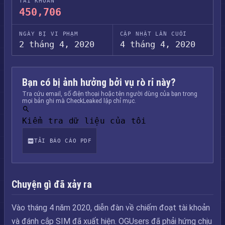
TÀI KHOẢN
450,706
NGÀY BỊ VI PHẠM
CẬP NHẬT LẦN CUỐI
2 tháng 4, 2020
4 tháng 4, 2020
Bạn có bị ảnh hưởng bởi vụ rò rỉ này?
Tra cứu email, số điện thoại hoặc tên người dùng của bạn trong
mọi bản ghi mà CheckLeaked lập chỉ mục.
Kiểm tra dữ liệu của tôi
TẢI BÁO CÁO PDF
Chuyện gì đã xảy ra
Vào tháng 4 năm 2020, diễn đàn về chiếm đoạt tài khoản
và đánh cắp SIM đã xuất hiện. OGUsers đã phải hứng chịu