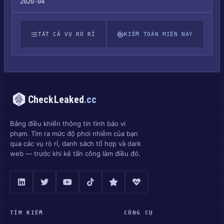
2020-04
TẤT CẢ VỤ RÒ RỈ
KIỂM TOÁN MIỀN NÀY
CheckLeaked
.cc
Bảng điều khiển thông tin tình báo vi
phạm. Tìm ra mức độ phơi nhiễm của bạn
qua các vụ rò rỉ, danh sách tổ hợp và dark
web — trước khi kẻ tấn công làm điều đó.
TÌM KIẾM
CÔNG CỤ