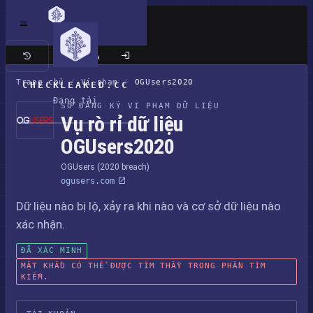
Trang cổ điển
Trang chủ
/
Vi phạm
/
OGUsers2020
CHECKLEAKED.CC
Đang tải
SỔ ĐĂNG KÝ VI PHẠM DỮ LIỆU
Vụ rò rỉ dữ liệu
OGUsers2020
OGUsers (2020 breach)
ogusers.com
Dữ liệu nào bị lộ, xảy ra khi nào và cơ sở dữ liệu nào
xác nhận.
ĐÃ XÁC MINH
MẬT KHẨU CÓ THỂ ĐƯỢC TÌM THẤY TRONG PHẦN TÌM
KIẾM.