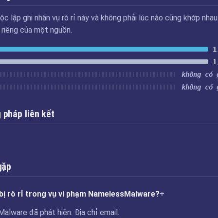
ộc lập ghi nhận vụ rò rỉ này và không phải lúc nào cũng khớp nhau
u riêng của một nguồn.
1
1
không có 
không có 
pháp liên kết
gặp
bị rò rỉ trong vụ vi phạm NamelessMalware?
lware đã phát hiện: Địa chỉ email.