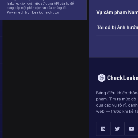
leakcheck.io ngoài việc sử dụng API của họ để
cung cấp một phần dịch vụ của chúng tôi.
Vụ xâm phạm Name
Powered by Leakcheck.io
Tôi có bị ảnh hư
CheckLeak
Bảng điều khiển thông
phạm. Tìm ra mức độ 
qua các vụ rò rỉ, dan
web — trước khi kẻ t