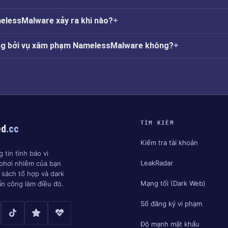
lessMalware xảy ra khi nào?
ởng bởi vụ xâm phạm NamelessMalware không?
TÌM KIẾM
ed
.cc
Kiểm tra tài khoản
 tin tình báo vi
LeakRadar
phơi nhiễm của bạn
h sách tổ hợp và dark
Mạng tối (Dark Web)
ấn công làm điều đó.
Sổ đăng ký vi phạm
Độ mạnh mật khẩu