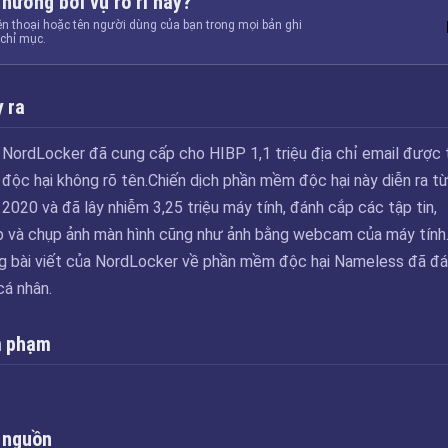
 hưởng bởi vụ rò rỉ này?
ện thoại hoặc tên người dùng của bạn trong mọi bản ghi
chỉ mục.
 ra
NordLocker đã cung cấp cho HIBP 1,1 triệu địa chỉ email được 
độc hại không rõ tên.Chiến dịch phần mềm độc hại này diễn ra t
020 và đã lây nhiễm 3,25 triệu máy tính, đánh cắp các tập tin,
p và chụp ảnh màn hình cũng như ảnh bằng webcam của máy tính
g bài viết của NordLocker về phần mềm độc hại Nameless đã đ
cá nhân.
m phạm
 nguồn