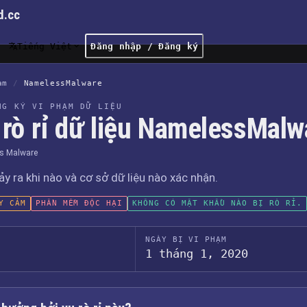
d.cc
Tiếng Việt
Đăng nhập / Đăng ký
ạm
/
NamelessMalware
NG KÝ VI PHẠM DỮ LIỆU
 rò rỉ dữ liệu NamelessMalw
s Malware
xảy ra khi nào và cơ sở dữ liệu nào xác nhận.
Y CẢM
PHẦN MỀM ĐỘC HẠI
KHÔNG CÓ MẬT KHẨU NÀO BỊ RÒ RỈ.
NGÀY BỊ VI PHẠM
1 tháng 1, 2020