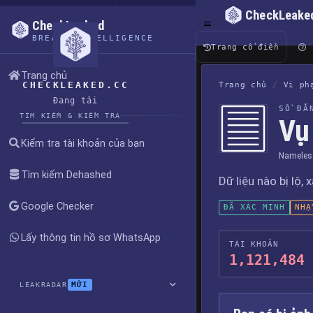
CheckLeake
CheckLeaked
BREACH INTELLIGENCE
Trang cổ điển
Trang chủ
CHECKLEAKED.CC
Trang chủ
/
Vi ph
Đang tải
SỔ ĐĂ
TÌM KIẾM & KIỂM TRA
Vụ
Kiểm tra tài khoản của bạn
Nameles
Tìm kiếm Dehashed
Dữ liệu nào bị lộ, 
Google Checker
ĐÃ XÁC MINH
NHẠ
Lấy thông tin hồ sơ WhatsApp
TÀI KHOẢN
1,121,484
MỚI
LEAKRADAR