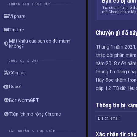
Bạn có bị ảnh
THÔNG TIN TÌNH BÁO
Tra cứu email, số đi
mà CheckLeaked lập 
Vi phạm
Tin tức
Chuyện gì đã xảy
Mật khẩu của bạn có đủ mạnh
không?
Tháng 1 năm 2021, 
thập bởi phần mềm 
CÔNG CỤ & BOT
năm 2018 đến năm 2
thông tin đăng nhậ
Công cụ
Hãy đọc thêm tron
Robot
cắp 1,2 TB dữ liệu 
Bot WormGPT
Thông tin bị xâ
Tiện ích mở rộng Chrome
Địa chỉ email
TÀI KHOẢN & TRỢ GIÚP
Xác nhận từ các