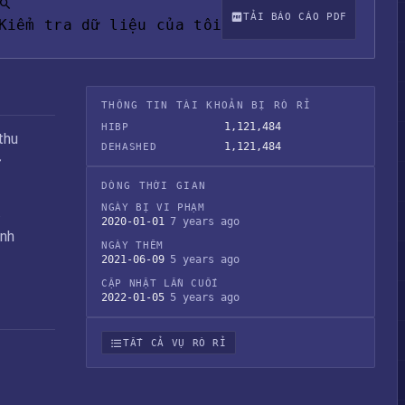
TẢI BÁO CÁO PDF
Kiểm tra dữ liệu của tôi
THÔNG TIN TÀI KHOẢN BỊ RÒ RỈ
1,121,484
HIBP
thu
1,121,484
DEHASHED
ừ
DÒNG THỜI GIAN
NGÀY BỊ VI PHẠM
.
2020-01-01
7 years ago
ánh
NGÀY THÊM
2021-06-09
5 years ago
CẬP NHẬT LẦN CUỐI
2022-01-05
5 years ago
TẤT CẢ VỤ RÒ RỈ