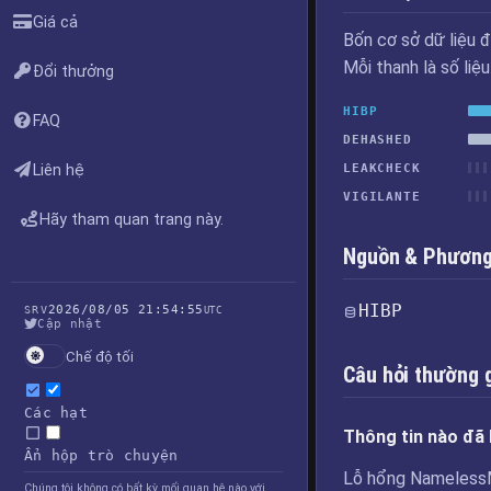
Giá cả
Bốn cơ sở dữ liệu đ
Mỗi thanh là số liệ
Đổi thưởng
HIBP
FAQ
DEHASHED
Liên hệ
LEAKCHECK
VIGILANTE
Hãy tham quan trang này.
Nguồn & Phương 
HIBP
2026/08/05 21:54:55
SRV
UTC
Cập nhật
Chế độ tối
Câu hỏi thường 
Các hạt
Thông tin nào đã 
Ẩn hộp trò chuyện
Lỗ hổng NamelessMa
Chúng tôi không có bất kỳ mối quan hệ nào với