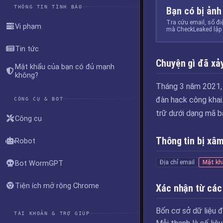
THÔNG TIN TÌNH BÁO
Bạn có bị ảnh
Tra cứu email, số đi
Vi phạm
mà CheckLeaked lập 
Tin tức
Chuyện gì đã xảy
Mật khẩu của bạn có đủ mạnh
không?
Tháng 3 năm 2021, 
đàn hack công khai
CÔNG CỤ & BOT
trữ dưới dạng mã 
Công cụ
Thông tin bị xâ
Robot
Địa chỉ email
Mật kh
Bot WormGPT
Tiện ích mở rộng Chrome
Xác nhận từ các
Bốn cơ sở dữ liệu đ
TÀI KHOẢN & TRỢ GIÚP