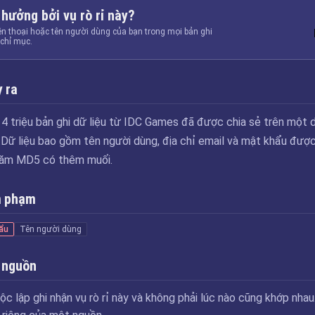
 hưởng bởi vụ rò rỉ này?
ện thoại hoặc tên người dùng của bạn trong mọi bản ghi
chỉ mục.
 ra
4 triệu bản ghi dữ liệu từ IDC Games đã được chia sẻ trên một 
.Dữ liệu bao gồm tên người dùng, địa chỉ email và mật khẩu được
băm MD5 có thêm muối.
m phạm
ẩu
Tên người dùng
 nguồn
ộc lập ghi nhận vụ rò rỉ này và không phải lúc nào cũng khớp nhau