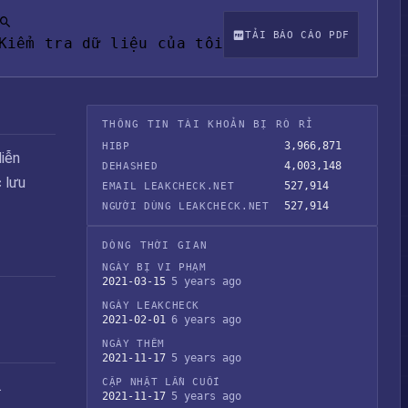
TẢI BÁO CÁO PDF
Kiểm tra dữ liệu của tôi
THÔNG TIN TÀI KHOẢN BỊ RÒ RỈ
3,966,871
HIBP
diễn
4,003,148
DEHASHED
 lưu
527,914
EMAIL LEAKCHECK.NET
527,914
NGƯỜI DÙNG LEAKCHECK.NET
DÒNG THỜI GIAN
NGÀY BỊ VI PHẠM
2021-03-15
5 years ago
NGÀY LEAKCHECK
2021-02-01
6 years ago
NGÀY THÊM
2021-11-17
5 years ago
CẬP NHẬT LẦN CUỐI
.
2021-11-17
5 years ago