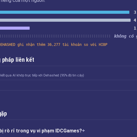
u riêng của một nguồn.
3
4
1
không có 
DEHASHED ghi nhận thêm 36,277 tài khoản so với HIBP
pháp liên kết
 kết qua AI khớp trực tiếp với Dehashed (95% độ tin cậy)
gặp
bị rò rỉ trong vụ vi phạm IDCGames?