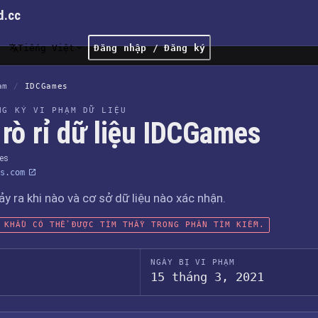
d.cc
Tiếng Việt
Đăng nhập / Đăng ký
ạm
/
IDCGames
NG KÝ VI PHẠM DỮ LIỆU
 rò rỉ dữ liệu IDCGames
es
s.com
xảy ra khi nào và cơ sở dữ liệu nào xác nhận.
 KHẨU CÓ THỂ ĐƯỢC TÌM THẤY TRONG PHẦN TÌM KIẾM.
NGÀY BỊ VI PHẠM
15 tháng 3, 2021