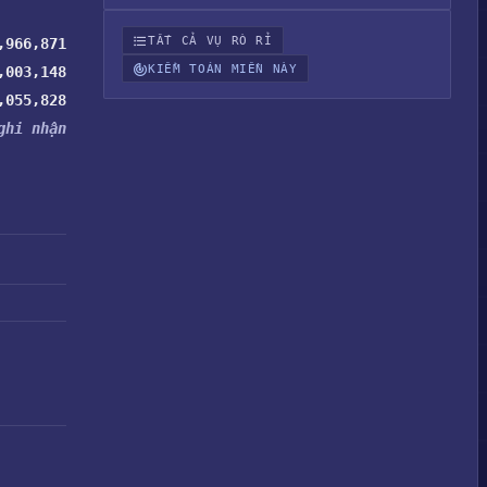
TẤT CẢ VỤ RÒ RỈ
,966,871
KIỂM TOÁN MIỀN NÀY
,003,148
,055,828
ghi nhận