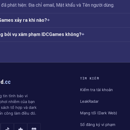
ã phát hiện: Địa chỉ email, Mật khẩu và Tên người dùng.
ames xảy ra khi nào?
ởng bởi vụ xâm phạm IDCGames không?
TÌM KIẾM
ed
.cc
Kiểm tra tài khoản
 tin tình báo vi
LeakRadar
phơi nhiễm của bạn
h sách tổ hợp và dark
Mạng tối (Dark Web)
ấn công làm điều đó.
Sổ đăng ký vi phạm