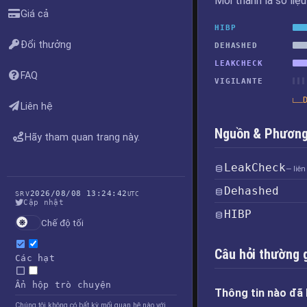
Mỗi thanh là số liệ
Giá cả
HIBP
Đổi thưởng
DEHASHED
LEAKCHECK
FAQ
VIGILANTE
Liên hệ
Nguồn & Phương 
Hãy tham quan trang này.
LeakCheck
— liên
Dehashed
2026/08/08 13:24:42
SRV
UTC
Cập nhật
HIBP
Chế độ tối
Câu hỏi thường 
Các hạt
Ẩn hộp trò chuyện
Thông tin nào đã 
Chúng tôi không có bất kỳ mối quan hệ nào với