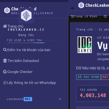
CheckLeake
CheckLeaked
BREACH INTELLIGENCE
Trang cổ điển
Trang chủ
CHECKLEAKED.CC
Trang chủ
/
Vi ph
Đang tải
SỔ ĐĂ
TÌM KIẾM & KIỂM TRA
Vụ
Kiểm tra tài khoản của bạn
IDC Gam
idcgame
Tìm kiếm Dehashed
Dữ liệu nào bị lộ, 
Google Checker
ĐÃ XÁC MINH
MẬT
Lấy thông tin hồ sơ WhatsApp
TÀI KHOẢN
4,003,148
MỚI
LEAKRADAR