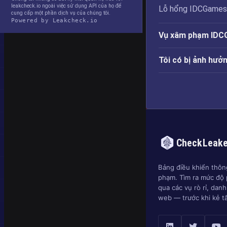
leakcheck.io ngoài việc sử dụng API của họ để
Lỗ hổng IDCGames đ
cung cấp một phần dịch vụ của chúng tôi.
Powered by Leakcheck.io
Vụ xâm phạm IDCG
Tôi có bị ảnh hư
CheckLeak
Bảng điều khiển thông
phạm. Tìm ra mức độ 
qua các vụ rò rỉ, dan
web — trước khi kẻ t