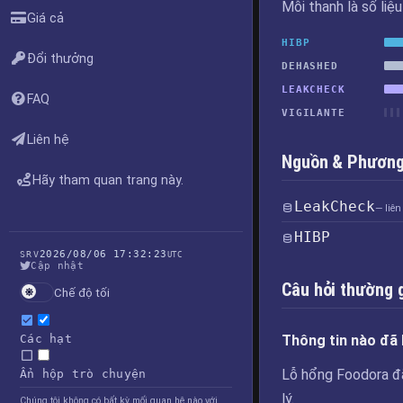
Mỗi thanh là số liệ
Giá cả
HIBP
Đổi thưởng
DEHASHED
LEAKCHECK
FAQ
VIGILANTE
Liên hệ
Nguồn & Phương 
Hãy tham quan trang này.
LeakCheck
— liên
HIBP
2026/08/06 17:32:23
SRV
UTC
Cập nhật
Câu hỏi thường 
Chế độ tối
Các hạt
Thông tin nào đã 
Lỗ hổng Foodora đã 
Ẩn hộp trò chuyện
lý.
Chúng tôi không có bất kỳ mối quan hệ nào với