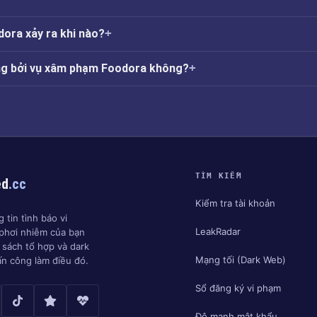
ora xảy ra khi nào?
ởng bởi vụ xâm phạm Foodora không?
TÌM KIẾM
ed
.cc
Kiểm tra tài khoản
 tin tình báo vi
LeakRadar
phơi nhiễm của bạn
h sách tổ hợp và dark
Mạng tối (Dark Web)
ấn công làm điều đó.
Sổ đăng ký vi phạm
Độ mạnh mật khẩu