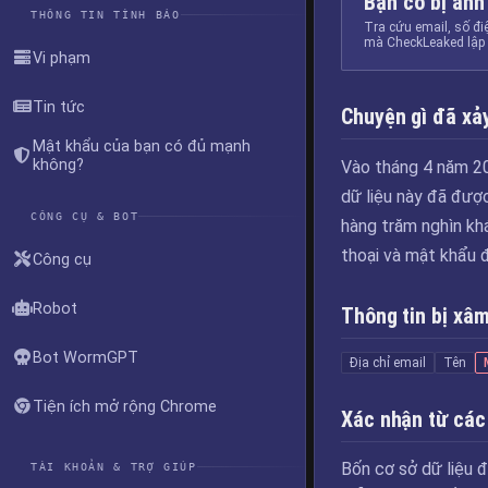
Bạn có bị ảnh
THÔNG TIN TÌNH BÁO
Tra cứu email, số đi
mà CheckLeaked lập 
Vi phạm
Tin tức
Chuyện gì đã xảy
Mật khẩu của bạn có đủ mạnh
không?
Vào tháng 4 năm 201
dữ liệu này đã được
CÔNG CỤ & BOT
hàng trăm nghìn khá
thoại và mật khẩu 
Công cụ
Robot
Thông tin bị xâ
Bot WormGPT
Địa chỉ email
Tên
Tiện ích mở rộng Chrome
Xác nhận từ các
Bốn cơ sở dữ liệu đ
TÀI KHOẢN & TRỢ GIÚP