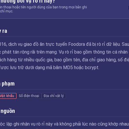
 hưởng bởi vụ rò rỉ này?
ện thoại hoặc tên người dùng của bạn trong mọi bản ghi
chỉ mục.
 ra
6, dịch vụ giao đồ ăn trực tuyến Foodora đã bị rò rỉ dữ liệu. Sau
 phát tán rộng rãi trên mạng. Vụ rò rỉ bao gồm thông tin cá nhân
ch hàng từ nhiều quốc gia, bao gồm tên, địa chỉ giao hàng, số đi
được lưu trữ dưới dạng mã băm MD5 hoặc bcrypt.
m phạm
Mật khẩu
Số điện thoại
Địa chỉ vật lý
 nguồn
ộc lập ghi nhận vụ rò rỉ này và không phải lúc nào cũng khớp nhau