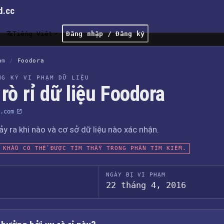
d.cc
Tiếng Việt
Đăng nhập / Đăng ký
ạm
/
Foodora
NG KÝ VI PHẠM DỮ LIỆU
rò rỉ dữ liệu Foodora
.com
xảy ra khi nào và cơ sở dữ liệu nào xác nhận.
 KHẨU CÓ THỂ ĐƯỢC TÌM THẤY TRONG PHẦN TÌM KIẾM.
NGÀY BỊ VI PHẠM
22 tháng 4, 2016