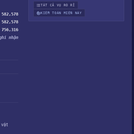
TẤT CẢ VỤ RÒ RỈ
KIỂM TOÁN MIỀN NÀY
582,578
582,578
756,316
ghi nhận
 vật