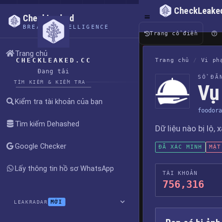
CheckLeake
CheckLeaked
BREACH INTELLIGENCE
Trang cổ điển
Trang chủ
CHECKLEAKED.CC
Trang chủ
/
Vi ph
Đang tải
SỔ ĐĂ
TÌM KIẾM & KIỂM TRA
Vụ 
Kiểm tra tài khoản của bạn
foodora
Tìm kiếm Dehashed
Dữ liệu nào bị lộ, 
Google Checker
ĐÃ XÁC MINH
MẬT
Lấy thông tin hồ sơ WhatsApp
TÀI KHOẢN
756,316
MỚI
LEAKRADAR