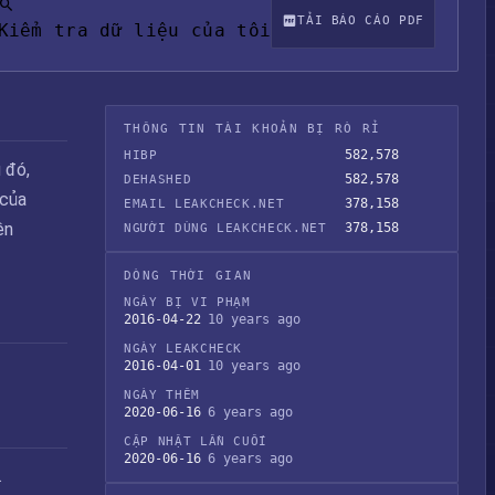
TẢI BÁO CÁO PDF
Kiểm tra dữ liệu của tôi
THÔNG TIN TÀI KHOẢN BỊ RÒ RỈ
582,578
HIBP
 đó,
582,578
DEHASHED
 của
378,158
EMAIL LEAKCHECK.NET
ện
378,158
NGƯỜI DÙNG LEAKCHECK.NET
DÒNG THỜI GIAN
NGÀY BỊ VI PHẠM
2016-04-22
10 years ago
NGÀY LEAKCHECK
2016-04-01
10 years ago
NGÀY THÊM
2020-06-16
6 years ago
CẬP NHẬT LẦN CUỐI
2020-06-16
6 years ago
.