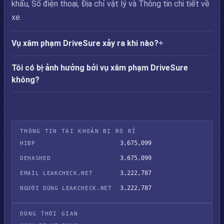
khẩu, Số điện thoại, Địa chỉ vật lý và Thông tin chi tiết về
xe.
Vụ xâm phạm DriveSure xảy ra khi nào?
Tôi có bị ảnh hưởng bởi vụ xâm phạm DriveSure
không?
THÔNG TIN TÀI KHOẢN BỊ RÒ RỈ
3,675,099
HIBP
3,675,099
DEHASHED
3,222,787
EMAIL LEAKCHECK.NET
3,222,787
NGƯỜI DÙNG LEAKCHECK.NET
DÒNG THỜI GIAN