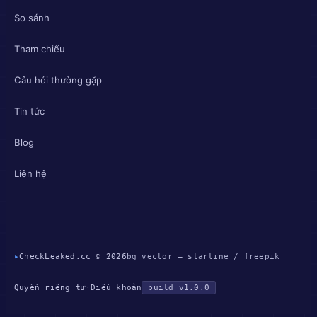
So sánh
Tham chiếu
Câu hỏi thường gặp
Tin tức
Blog
Liên hệ
▸
CheckLeaked.cc © 2026
bg vector — starline / freepik
Quyền riêng tư
·
Điều khoản
build v1.0.0