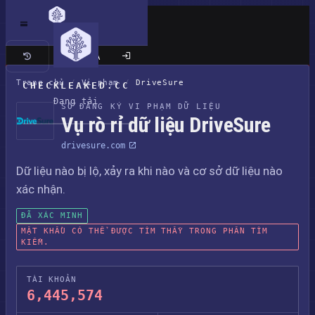
Trang cổ điển
Trang chủ
/
Vi phạm
/
DriveSure
CHECKLEAKED.CC
Đang tải
SỔ ĐĂNG KÝ VI PHẠM DỮ LIỆU
Vụ rò rỉ dữ liệu DriveSure
drivesure.com
Dữ liệu nào bị lộ, xảy ra khi nào và cơ sở dữ liệu nào
xác nhận.
ĐÃ XÁC MINH
MẬT KHẨU CÓ THỂ ĐƯỢC TÌM THẤY TRONG PHẦN TÌM
KIẾM.
TÀI KHOẢN
6,445,574