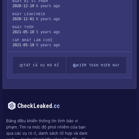
NGÀY BỊ VI PHẠM
2020-12-19
6 years ago
NGÀY LEAKCHECK
2020-12-01
6 years ago
NGÀY THÊM
2021-05-10
5 years ago
CẬP NHẬT LẦN CUỐI
2021-05-10
5 years ago
TẤT CẢ VỤ RÒ RỈ
KIỂM TOÁN MIỀN NÀY
CheckLeaked
.cc
Bảng điều khiển thông tin tình báo vi
phạm. Tìm ra mức độ phơi nhiễm của bạn
qua các vụ rò rỉ, danh sách tổ hợp và dark