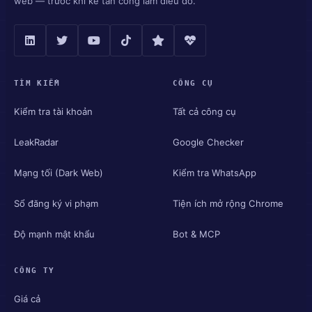
web — trước khi kẻ tấn công làm điều đó.
TÌM KIẾM
CÔNG CỤ
Kiểm tra tài khoản
Tất cả công cụ
LeakRadar
Google Checker
Mạng tối (Dark Web)
Kiểm tra WhatsApp
Sổ đăng ký vi phạm
Tiện ích mở rộng Chrome
Độ mạnh mật khẩu
Bot & MCP
CÔNG TY
Giá cả