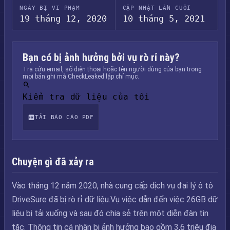
NGÀY BỊ VI PHẠM
CẬP NHẬT LẦN CUỐI
19 tháng 12, 2020
10 tháng 5, 2021
Bạn có bị ảnh hưởng bởi vụ rò rỉ này?
Tra cứu email, số điện thoại hoặc tên người dùng của bạn trong
mọi bản ghi mà CheckLeaked lập chỉ mục.
Kiểm tra dữ liệu của tôi
TẢI BÁO CÁO PDF
Chuyện gì đã xảy ra
Vào tháng 12 năm 2020, nhà cung cấp dịch vụ đại lý ô tô
DriveSure đã bị rò rỉ dữ liệu.Vụ việc dẫn đến việc 26GB dữ
liệu bị tải xuống và sau đó chia sẻ trên một diễn đàn tin
tặc. Thông tin cá nhân bị ảnh hưởng bao gồm 3,6 triệu địa