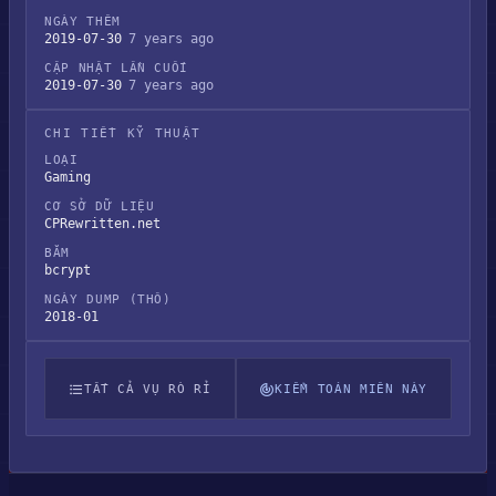
NGÀY THÊM
2019-07-30
7 years ago
CẬP NHẬT LẦN CUỐI
2019-07-30
7 years ago
CHI TIẾT KỸ THUẬT
LOẠI
Gaming
CƠ SỞ DỮ LIỆU
CPRewritten.net
BĂM
bcrypt
NGÀY DUMP (THÔ)
2018-01
TẤT CẢ VỤ RÒ RỈ
KIỂM TOÁN MIỀN NÀY