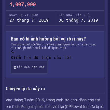
4,007,909
NGÀY BỊ VI PHẠM
CẬP NHẬT LẦN CUỐI
27 tháng 7, 2019
30 tháng 7, 2019
Bạn có bị ảnh hưởng bởi vụ rò rỉ này?
Tra cứu email, số điện thoại hoặc tên người dùng của bạn trong
mọi bản ghi mà CheckLeaked lập chỉ mục.
Kiểm tra dữ liệu của tôi
TẢI BÁO CÁO PDF
Chuyện gì đã xảy ra
Vào tháng 7 năm 2019, trang web trò chơi dành cho trẻ
em Club Penguin phiên bản viết lại (CPRewritten) đã bị rò