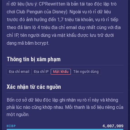
rỉ dữ liệu (lưu ý: CPRewritten là bản tái tạo độc lập trò
chơi Club Penguin của Disney). Ngoài vụ rò rỉ dữ liệu
trước đó ảnh hưởng đến 1,7 triệu tài khoản, vụ rò rỉ tiếp
theo đã làm lộ 4 triệu địa chỉ email duy nhất cùng với địa
chỉ IP, tên người dùng và mật khẩu được lưu trữ dưới
dạng mã băm bcrypt.
Thông tin bị xâm phạm
Địa chỉ email
Địa chỉ IP
Mật khẩu
Tên người dùng
Xác nhận từ các nguồn
Bốn cơ sở dữ liệu độc lập ghi nhận vụ rò rỉ này và không
phải lúc nào cũng khớp nhau. Mỗi thanh là số liệu riêng của
một nguồn.
4,007,909
HIBP