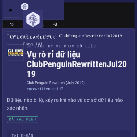
Trang cổ điển
Trang chủ
/
Vi phạm
/
ClubPenguinRewrittenJul2019
CHECKLEAKED.CC
Đang tải
SỔ ĐĂNG KÝ VI PHẠM DỮ LIỆU
Vụ rò rỉ dữ liệu
ClubPenguinRewrittenJul20
19
Club Penguin Rewritten (July 2019)
cprewritten.net
Dữ liệu nào bị lộ, xảy ra khi nào và cơ sở dữ liệu nào
xác nhận.
ĐÃ XÁC MINH
TÀI KHOẢN