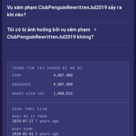
Vụ xâm phạm ClubPenguinRewrittenJul2019 xảy ra
khi nào?
Tôi có bị ảnh hưởng bởi vụ xâm phạm
ClubPenguinRewrittenJul2019 không?
THÔNG TIN TÀI KHOẢN BỊ RÒ RỈ
4,007,909
HIBP
4,007,909
DEHASHED
1,689,013
NGƯỜI GIÁM SÁT
DÒNG THỜI GIAN
NGÀY BỊ VI PHẠM
2019-07-27
7 years ago
NGÀY DUMP
2018-01-01
9 years ago