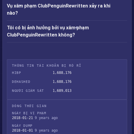
Vụ xâm phạm ClubPenguinRewritten xảy ra khi
nào?
Tôi có bị ảnh hưởng bởi vụ xâm phạm
ClubPenguinRewritten không?
THÔNG TIN TÀI KHOẢN BỊ RÒ RỈ
1,688,176
HIBP
1,688,176
DEHASHED
1,689,013
NGƯỜI GIÁM SÁT
DÒNG THỜI GIAN
NGÀY BỊ VI PHẠM
2018-01-21
9 years ago
NGÀY DUMP
2018-01-01
9 years ago