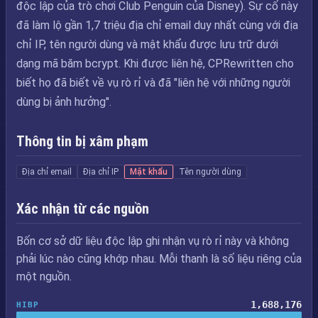
độc lập của trò chơi Club Penguin của Disney). Sự cố này
đã làm lộ gần 1,7 triệu địa chỉ email duy nhất cùng với địa
chỉ IP, tên người dùng và mật khẩu được lưu trữ dưới
dạng mã băm bcrypt. Khi được liên hệ, CPRewritten cho
biết họ đã biết về vụ rò rỉ và đã "liên hệ với những người
dùng bị ảnh hưởng".
Thông tin bị xâm phạm
Địa chỉ email
Địa chỉ IP
Mật khẩu
Tên người dùng
Xác nhận từ các nguồn
Bốn cơ sở dữ liệu độc lập ghi nhận vụ rò rỉ này và không
phải lúc nào cũng khớp nhau. Mỗi thanh là số liệu riêng của
một nguồn.
1,688,176
HIBP