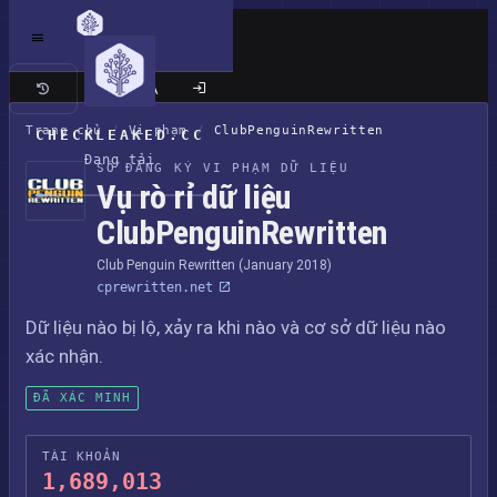
Trang cổ điển
Trang chủ
/
Vi phạm
/
ClubPenguinRewritten
CHECKLEAKED.CC
Đang tải
SỔ ĐĂNG KÝ VI PHẠM DỮ LIỆU
Vụ rò rỉ dữ liệu
ClubPenguinRewritten
Club Penguin Rewritten (January 2018)
cprewritten.net
Dữ liệu nào bị lộ, xảy ra khi nào và cơ sở dữ liệu nào
xác nhận.
ĐÃ XÁC MINH
TÀI KHOẢN
1,689,013