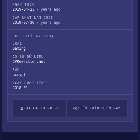
NGÀY THÊM
2019-04-23
7 years ago
CẬP NHẬT LẦN CUỐI
2019-07-30
7 years ago
CHI TIẾT KỸ THUẬT
LOẠI
Gaming
CƠ SỞ DỮ LIỆU
CPRewritten.net
BĂM
bcrypt
NGÀY DUMP (THÔ)
2018-01
TẤT CẢ VỤ RÒ RỈ
KIỂM TOÁN MIỀN NÀY