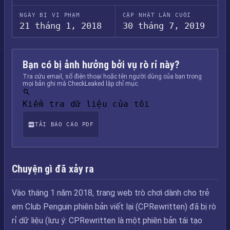
NGÀY BỊ VI PHẠM
CẬP NHẬT LẦN CUỐI
21 tháng 1, 2018
30 tháng 7, 2019
Bạn có bị ảnh hưởng bởi vụ rò rỉ này?
Tra cứu email, số điện thoại hoặc tên người dùng của bạn trong
mọi bản ghi mà CheckLeaked lập chỉ mục.
Kiểm tra dữ liệu của tôi
TẢI BÁO CÁO PDF
Chuyện gì đã xảy ra
Vào tháng 1 năm 2018, trang web trò chơi dành cho trẻ
em Club Penguin phiên bản viết lại (CPRewritten) đã bị rò
rỉ dữ liệu (lưu ý: CPRewritten là một phiên bản tái tạo