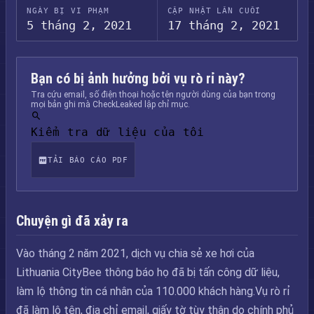
NGÀY BỊ VI PHẠM
CẬP NHẬT LẦN CUỐI
5 tháng 2, 2021
17 tháng 2, 2021
Bạn có bị ảnh hưởng bởi vụ rò rỉ này?
Tra cứu email, số điện thoại hoặc tên người dùng của bạn trong
mọi bản ghi mà CheckLeaked lập chỉ mục.
Kiểm tra dữ liệu của tôi
TẢI BÁO CÁO PDF
Chuyện gì đã xảy ra
Vào tháng 2 năm 2021, dịch vụ chia sẻ xe hơi của
Lithuania CityBee thông báo họ đã bị tấn công dữ liệu,
làm lộ thông tin cá nhân của 110.000 khách hàng.Vụ rò rỉ
đã làm lộ tên, địa chỉ email, giấy tờ tùy thân do chính phủ