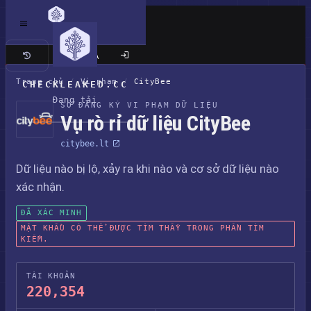
Trang cổ điển
Trang chủ
/
Vi phạm
/
CityBee
CHECKLEAKED.CC
Đang tải
SỔ ĐĂNG KÝ VI PHẠM DỮ LIỆU
Vụ rò rỉ dữ liệu CityBee
citybee.lt
Dữ liệu nào bị lộ, xảy ra khi nào và cơ sở dữ liệu nào
xác nhận.
ĐÃ XÁC MINH
MẬT KHẨU CÓ THỂ ĐƯỢC TÌM THẤY TRONG PHẦN TÌM
KIẾM.
TÀI KHOẢN
220,354