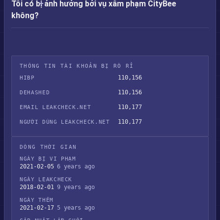
Tôi có bị ảnh hưởng bởi vụ xâm phạm CityBee
không?
THÔNG TIN TÀI KHOẢN BỊ RÒ RỈ
110,156
HIBP
110,156
DEHASHED
110,177
EMAIL LEAKCHECK.NET
110,177
NGƯỜI DÙNG LEAKCHECK.NET
DÒNG THỜI GIAN
NGÀY BỊ VI PHẠM
2021-02-05
6 years ago
NGÀY LEAKCHECK
2018-02-01
9 years ago
NGÀY THÊM
2021-02-17
5 years ago