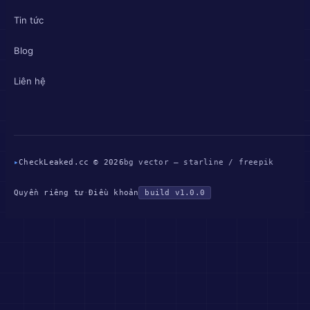
Tin tức
Blog
Liên hệ
▸
CheckLeaked.cc © 2026
bg vector — starline / freepik
Quyền riêng tư
·
Điều khoản
build v1.0.0