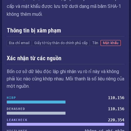
cấp và mật khẩu được lưu trữ dưới dạng mã băm SHA-1
không thêm muối.
Thông tin bị xâm phạm
Địa chỉ email
Giấy tờ tùy thân do chính phủ cấp
Tên
Mật khẩu
Xác nhận từ các nguồn
Bốn cơ sở dữ liệu độc lập ghi nhận vụ rò rỉ này và không
phải lúc nào cũng khớp nhau. Mỗi thanh là số liệu riêng của
một nguồn.
110,156
HIBP
110,156
DEHASHED
220,354
LEAKCHECK