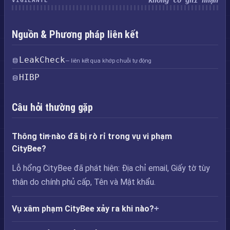
không có ghi nhận
VIGILANTE
Nguồn & Phương pháp liên kết
LeakCheck
— liên kết qua khớp chuỗi tự động
HIBP
Câu hỏi thường gặp
Thông tin nào đã bị rò rỉ trong vụ vi phạm
CityBee?
Lỗ hổng CityBee đã phát hiện: Địa chỉ email, Giấy tờ tùy
thân do chính phủ cấp, Tên và Mật khẩu.
Vụ xâm phạm CityBee xảy ra khi nào?