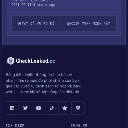
CẬP NHẬT LẦN CUỐI
2021-02-17
5 years ago
TẤT CẢ VỤ RÒ RỈ
KIỂM TOÁN MIỀN NÀY
CheckLeaked
.cc
Bảng điều khiển thông tin tình báo vi
phạm. Tìm ra mức độ phơi nhiễm của bạn
qua các vụ rò rỉ, danh sách tổ hợp và dark
web — trước khi kẻ tấn công làm điều đó.
TÌM KIẾM
CÔNG CỤ