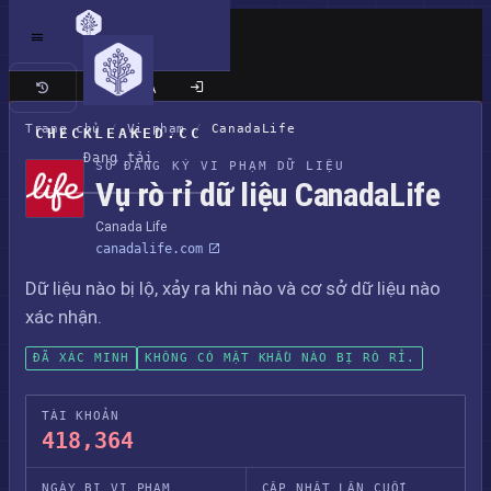
Trang cổ điển
Trang chủ
/
Vi phạm
/
CanadaLife
CHECKLEAKED.CC
Đang tải
SỔ ĐĂNG KÝ VI PHẠM DỮ LIỆU
Vụ rò rỉ dữ liệu CanadaLife
Canada Life
canadalife.com
Dữ liệu nào bị lộ, xảy ra khi nào và cơ sở dữ liệu nào
xác nhận.
ĐÃ XÁC MINH
KHÔNG CÓ MẬT KHẨU NÀO BỊ RÒ RỈ.
TÀI KHOẢN
418,364
NGÀY BỊ VI PHẠM
CẬP NHẬT LẦN CUỐI