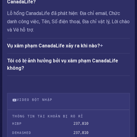
CanadaLife?
Lỗ hổng CanadaLife đã phát hiện: Địa chỉ email, Chức
danh công việc, Tên, Số điện thoại, Địa chỉ vật lý, Lời chào
và Vé hỗ trợ.
Vụ xâm phạm CanadaLife xảy ra khi nào?
Tôi có bị ảnh hưởng bởi vụ xâm phạm CanadaLife
không?
VIDEO ĐỘT NHẬP
Vụ rò rỉ dữ liệu CanadaLife
THÔNG TIN TÀI KHOẢN BỊ RÒ RỈ
237,810
HIBP
237,810
DEHASHED