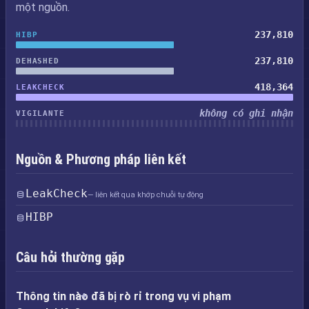
một nguồn.
237,810
HIBP
237,810
DEHASHED
418,364
LEAKCHECK
không có ghi nhận
VIGILANTE
Nguồn & Phương pháp liên kết
LeakCheck
— liên kết qua khớp chuỗi tự động
HIBP
Câu hỏi thường gặp
Thông tin nào đã bị rò rỉ trong vụ vi phạm