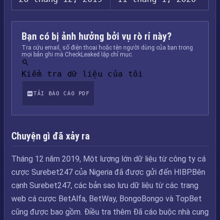
Bạn có bị ảnh hưởng bởi vụ rò rỉ này?
Tra cứu email, số điện thoại hoặc tên người dùng của bạn trong
mọi bản ghi mà CheckLeaked lập chỉ mục.
Kiểm tra dữ liệu của tôi
TẢI BÁO CÁO PDF
Chuyện gì đã xảy ra
Tháng 12 năm 2019, Một lượng lớn dữ liệu từ công ty cá
cược Surebet247 của Nigeria đã được gửi đến HIBP.Bên
cạnh Surebet247, các bản sao lưu dữ liệu từ các trang
web cá cược BetAlfa, BetWay, BongoBongo và TopBet
cũng được bao gồm. Điều tra thêm Đã cáo buộc nhà cung