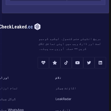
CheckLeaked
.cc
بریچ انٹیلی جنس کنسول۔ لیکس، کومبو
لسٹ اور ڈارک ویب میں اپنی نمائش تلاش
کریں — حملہ آوروں سے پہلے۔
تلاش
اوزار
اکاؤنٹ چیکر
تمام اوزار
LeakRadar
گوگل چیکر
ڈارک ویب
WhatsApp چیکر