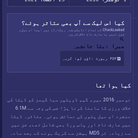
کیا اس لیک سے آپ بھی متاثر ہوئے؟
CheckLeaked کے تمام انڈیکس شدہ ریکارڈز میں اپنا ای میل،
فون نمبر یا صارف نام تلاش کریں۔
میرا ڈیٹا جانچیں
PDF رپورٹ ڈاؤن لوڈ کریں
کیا ہوا تھا
نومبر 2016 میں، گیم ڈویلپر سبا گیمز کو ڈیٹا کی
خلاف ورزی کا سامنا کرنا پڑا جس کی وجہ سے 6.1M
منفرد ای میل پتوں کی نمائش ہوئی۔ متاثرہ ڈیٹا
میں صارف نام اور پاس ورڈ بھی شامل تھے، جن میں
سے زیادہ تر MD5 ہیشز سے کریک ہونے کے بعد سادہ