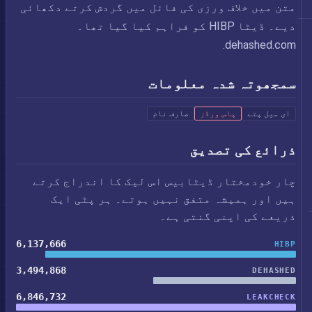
متن میں خلاف ورزی کی فائل میں گردش کرتے دکھائی
دیے۔ ڈیٹا HIBP کو فراہم کیا گیا تھا۔
dehashed.com.
سمجھوتہ شدہ معلومات
ای میل پتے
پاس ورڈز
صارف نام
ذرائع کی تصدیق
چار خودمختار ڈیٹابیس اس لیک کا اندراج کرتے
ہیں اور ہمیشہ متفق نہیں ہوتے۔ ہر پٹی ایک
ذریعے کی اپنی گنتی ہے۔
6,137,666
HIBP
3,494,868
DEHASHED
6,846,732
LEAKCHECK