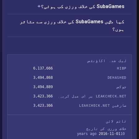
SubaGames کی خلاف ورزی کب ہوئی؟
کیا میں SubaGames کی خلاف ورزی سے متاثر
ہوں؟
لیک شدہ اکاؤنٹس
6,137,666
HIBP
3,494,868
DEHASHED
3,494,889
چوکس
3,423,366
LEAKCHECK.NET پر ای میل کریں۔
3,423,366
صارفین LEAKCHECK.NET
ٹائم لائن
خلاف ورزی کی تاریخ
2016-11-01
10 years ago