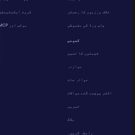
خلاف ورزیوں کا رجسٹر
کروم ایکسٹینشن
پاس ورڈ کی مضبوطی
بوٹس اور MCP
کمپنی
قیمتوں کا تعین
موازنہ
حوالہ جات
اکثر پوچھے گئے سوالات
خبریں
بلاگ
رابطہ کریں۔