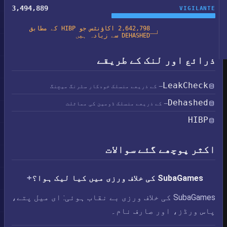
3,494,889
VIGILANTE
2,642,798 اکاؤنٹس جو HIBP کے مطابق
DEHASHED سے زیادہ ہیں
ذرائع اور لنک کے طریقے
LeakCheck
— کے ذریعے منسلک خودکار سٹرنگ میچنگ
Dehashed
— کے ذریعے منسلک ڈومین کی مماثلت
HIBP
اکثر پوچھے گئے سوالات
SubaGames کی خلاف ورزی میں کیا لیک ہوا؟
SubaGames کی خلاف ورزی بے نقاب ہوئی: ای میل پتے،
پاس ورڈز، اور صارف نام۔