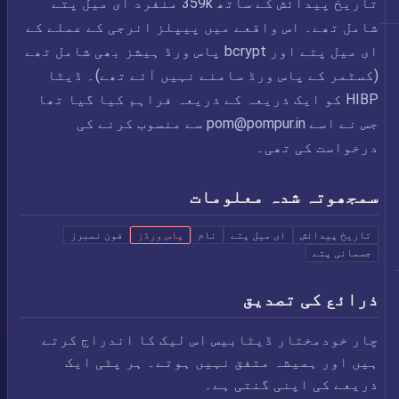
تاریخ پیدائش کے ساتھ 359k منفرد ای میل پتے
شامل تھے۔ اس واقعے میں پیپلز انرجی کے عملے کے
ای میل پتے اور bcrypt پاس ورڈ ہیشز بھی شامل تھے
(کسٹمر کے پاس ورڈ سامنے نہیں آئے تھے)۔ ڈیٹا
HIBP کو ایک ذریعہ کے ذریعہ فراہم کیا گیا تھا
جس نے اسے
pom@pompur.in
سے منسوب کرنے کی
درخواست کی تھی۔
سمجھوتہ شدہ معلومات
تاریخ پیدائش
ای میل پتے
نام
پاس ورڈز
فون نمبرز
جسمانی پتے
ذرائع کی تصدیق
چار خودمختار ڈیٹابیس اس لیک کا اندراج کرتے
ہیں اور ہمیشہ متفق نہیں ہوتے۔ ہر پٹی ایک
ذریعے کی اپنی گنتی ہے۔