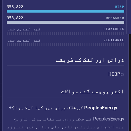
358,822
HIBP
358,822
DEHASHED
غیر تصدیق شدہ
LEAKCHECK
غیر تصدیق شدہ
VIGILANTE
ذرائع اور لنک کے طریقے
HIBP
اکثر پوچھے گئے سوالات
PeoplesEnergy کی خلاف ورزی میں کیا لیک ہوا؟
PeoplesEnergy کی خلاف ورزی بے نقاب ہوئی: تاریخ
پیدائش، ای میل پتے، نام، پاس ورڈز، فون نمبرز،