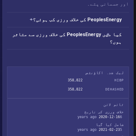
اور جسمانی پتے۔
PeoplesEnergy کی خلاف ورزی کب ہوئی؟
کیا میں PeoplesEnergy کی خلاف ورزی سے متاثر
ہوں؟
لیک شدہ اکاؤنٹس
358,822
HIBP
358,822
DEHASHED
ٹائم لائن
خلاف ورزی کی تاریخ
2020-12-16
6 years ago
شامل کیا گیا
2021-02-23
5 years ago