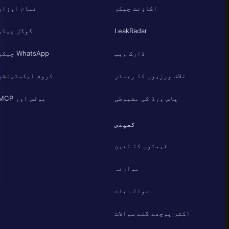
اکاؤنٹ چیکر
تمام اوزار
LeakRadar
گوگل چیکر
ڈارک ویب
WhatsApp چیکر
خلاف ورزیوں کا رجسٹر
کروم ایکسٹینشن
پاس ورڈ کی مضبوطی
بوٹس اور MCP
کمپنی
قیمتوں کا تعین
موازنہ
حوالہ جات
اکثر پوچھے گئے سوالات