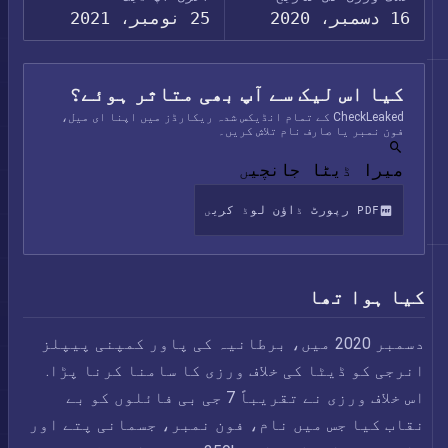
16 دسمبر، 2020
25 نومبر، 2021
کیا اس لیک سے آپ بھی متاثر ہوئے؟
CheckLeaked کے تمام انڈیکس شدہ ریکارڈز میں اپنا ای میل،
فون نمبر یا صارف نام تلاش کریں۔
میرا ڈیٹا جانچیں
PDF رپورٹ ڈاؤن لوڈ کریں
کیا ہوا تھا
دسمبر 2020 میں، برطانیہ کی پاور کمپنی پیپلز
انرجی کو ڈیٹا کی خلاف ورزی کا سامنا کرنا پڑا.
اس خلاف ورزی نے تقریباً 7 جی بی فائلوں کو بے
نقاب کیا جس میں نام، فون نمبر، جسمانی پتے اور