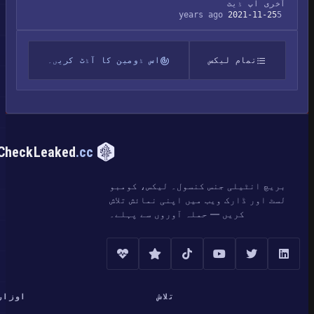
آخری اپ ڈیٹ
2021-11-25
5 years ago
تمام لیکس
اس ڈومین کا آڈٹ کریں۔
CheckLeaked
.cc
بریچ انٹیلی جنس کنسول۔ لیکس، کومبو
لسٹ اور ڈارک ویب میں اپنی نمائش تلاش
کریں — حملہ آوروں سے پہلے۔
تلاش
اوزار