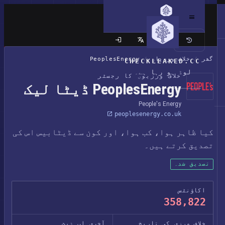
کلاسک سائٹ
گھر
/
خلاف ورزیاں
/
PeoplesEnergy
CHECKLEAKED.CC
لوڈ ہو رہا ہے۔
خلاف ورزیوں کا رجسٹر
PeoplesEnergy ڈیٹا لیک
People's Energy
peoplesenergy.co.uk
کیا ظاہر ہوا، کب ہوا، اور کون سے ڈیٹابیس اس کی
تصدیق کرتے ہیں۔
تصدیق شدہ
اکاؤنٹس
358,822
خلاف ورزی کی تاریخ
آخری اپ ڈیٹ